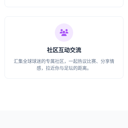
社区互动交流
汇集全球球迷的专属社区，一起热议比赛、分享情
感，拉近你与足坛的距离。