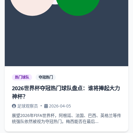
热门球队
夺冠热门
2026世界杯夺冠热门球队盘点：谁将捧起大力
神杯？
足球观察员
•
2026-04-05
展望2026年FIFA世界杯，阿根廷、法国、巴西、英格兰等传
统强队依然被视为夺冠热门。梅西能否在最后...