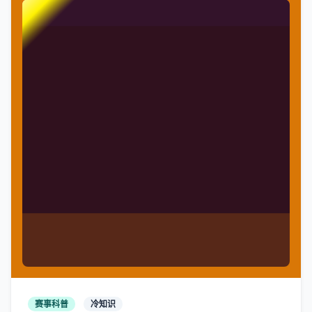
赛事科普
冷知识