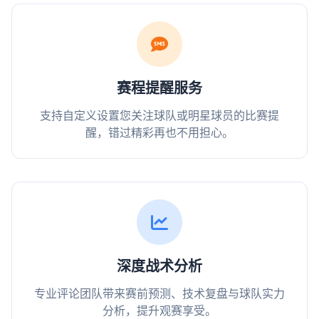
赛程提醒服务
支持自定义设置您关注球队或明星球员的比赛提
醒，错过精彩再也不用担心。
深度战术分析
专业评论团队带来赛前预测、技术复盘与球队实力
分析，提升观赛享受。