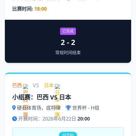
比赛时间:
18:00
已完成
2 - 2
常规时间结束
VS
巴西
日本
小组赛：巴西 VS 日本
硬石体育场，底特律
世界杯 - H组
开赛时间：2026年6月22日
20:00
待开始