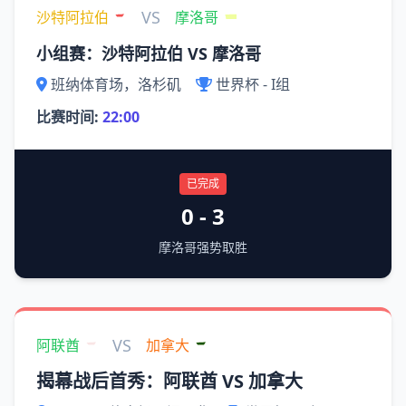
VS
沙特阿拉伯
摩洛哥
小组赛：沙特阿拉伯 VS 摩洛哥
班纳体育场，洛杉矶
世界杯 - I组
比赛时间:
22:00
已完成
0 - 3
摩洛哥强势取胜
VS
阿联酋
加拿大
揭幕战后首秀：阿联酋 VS 加拿大