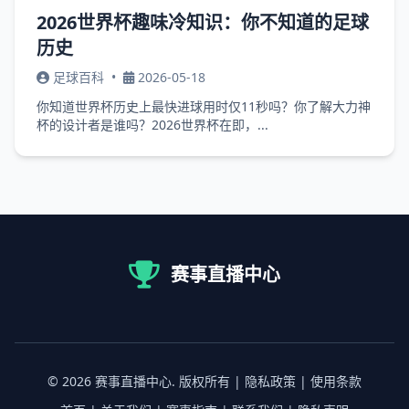
2026世界杯趣味冷知识：你不知道的足球
历史
足球百科
•
2026-05-18
你知道世界杯历史上最快进球用时仅11秒吗？你了解大力神
杯的设计者是谁吗？2026世界杯在即，...
赛事直播中心
© 2026 赛事直播中心. 版权所有 | 隐私政策 | 使用条款