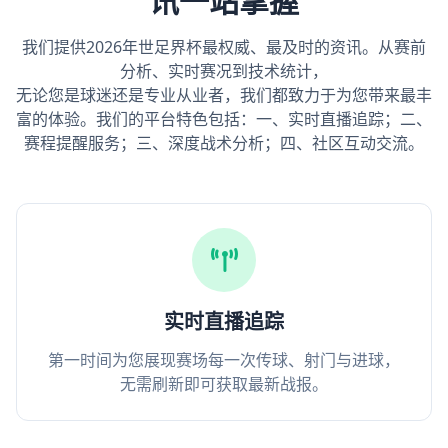
讯一站掌握
我们提供2026年世足界杯最权威、最及时的资讯。从赛前
分析、实时赛况到技术统计，
无论您是球迷还是专业从业者，我们都致力于为您带来最丰
富的体验。我们的平台特色包括：一、实时直播追踪；二、
赛程提醒服务；三、深度战术分析；四、社区互动交流。
实时直播追踪
第一时间为您展现赛场每一次传球、射门与进球，
无需刷新即可获取最新战报。