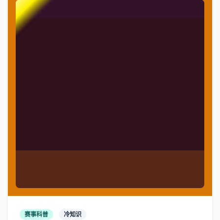
赛事科普
冷知识