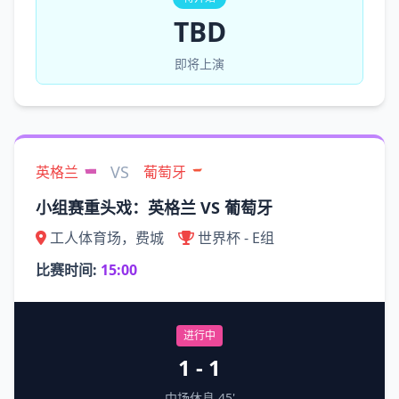
TBD
即将上演
VS
英格兰
葡萄牙
小组赛重头戏：英格兰 VS 葡萄牙
工人体育场，费城
世界杯 - E组
比赛时间:
15:00
进行中
1 - 1
中场休息 45'