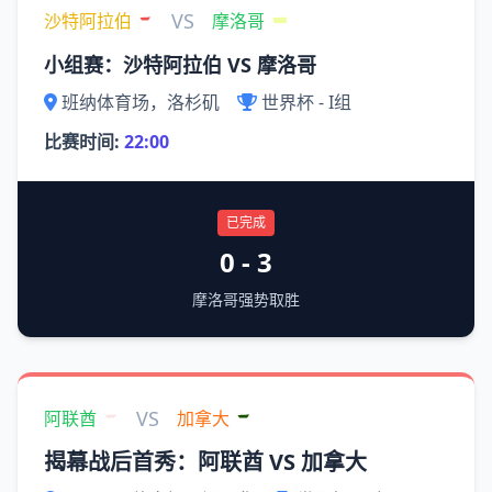
VS
沙特阿拉伯
摩洛哥
小组赛：沙特阿拉伯 VS 摩洛哥
班纳体育场，洛杉矶
世界杯 - I组
比赛时间:
22:00
已完成
0 - 3
摩洛哥强势取胜
VS
阿联酋
加拿大
揭幕战后首秀：阿联酋 VS 加拿大