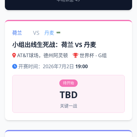
VS
荷兰
丹麦
小组出线生死战：荷兰 VS 丹麦
AT&T球场，德州阿灵顿
世界杯 - G组
开赛时间：2026年7月2日
19:00
待开始
TBD
关键一战