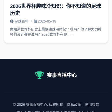
2026世界杯趣味冷知识：你不知道的足球
历史
足球百科
•
2026-05-18
你知道世界杯历史上最快进球用时仅11秒吗？你了解大力神
杯的设计者是谁吗？2026世界杯在即，...
赛事直播中心
© 2026 赛事直播中心. 版权所有 | 隐私政策 | 使用条款