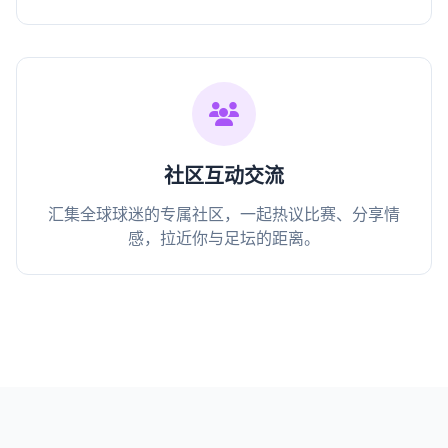
社区互动交流
汇集全球球迷的专属社区，一起热议比赛、分享情
感，拉近你与足坛的距离。