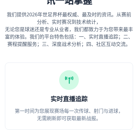
讯一站掌握
我们提供2026年世足界杯最权威、最及时的资讯。从赛前
分析、实时赛况到技术统计，
无论您是球迷还是专业从业者，我们都致力于为您带来最丰
富的体验。我们的平台特色包括：一、实时直播追踪；二、
赛程提醒服务；三、深度战术分析；四、社区互动交流。
实时直播追踪
第一时间为您展现赛场每一次传球、射门与进球，
无需刷新即可获取最新战报。