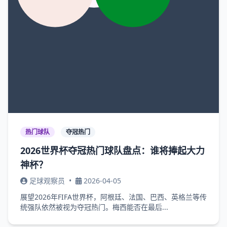
热门球队
夺冠热门
2026世界杯夺冠热门球队盘点：谁将捧起大力
神杯？
足球观察员
•
2026-04-05
展望2026年FIFA世界杯，阿根廷、法国、巴西、英格兰等传
统强队依然被视为夺冠热门。梅西能否在最后...