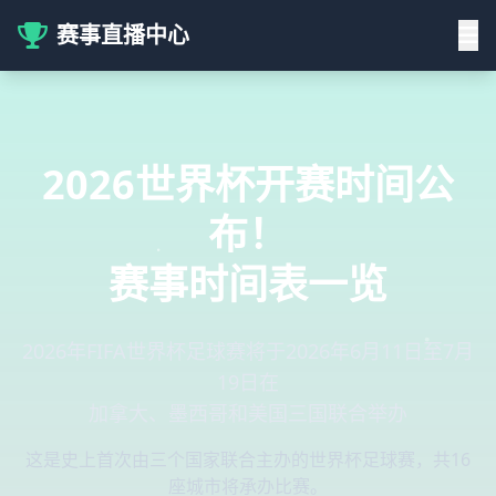
赛事直播中心
2026世界杯开赛时间公
布！
赛事时间表一览
2026年FIFA世界杯足球赛将于2026年6月11日至7月
19日在
加拿大、墨西哥和美国三国联合举办
这是史上首次由三个国家联合主办的世界杯足球赛，共16
座城市将承办比赛。