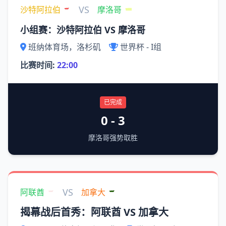
VS
沙特阿拉伯
摩洛哥
小组赛：沙特阿拉伯 VS 摩洛哥
班纳体育场，洛杉矶
世界杯 - I组
比赛时间:
22:00
已完成
0 - 3
摩洛哥强势取胜
VS
阿联酋
加拿大
揭幕战后首秀：阿联酋 VS 加拿大