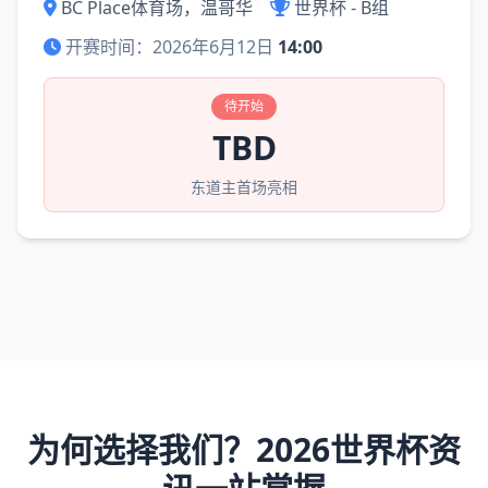
BC Place体育场，温哥华
世界杯 - B组
开赛时间：2026年6月12日
14:00
待开始
TBD
东道主首场亮相
为何选择我们？2026世界杯资