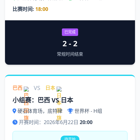
比赛时间:
18:00
已完成
2 - 2
常规时间结束
VS
巴西
日本
小组赛：巴西 VS 日本
硬石体育场，底特律
世界杯 - H组
开赛时间：2026年6月22日
20:00
待开始