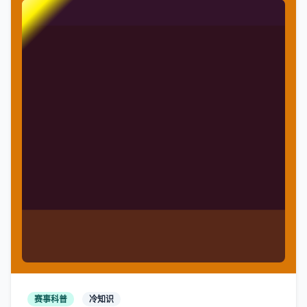
赛事科普
冷知识