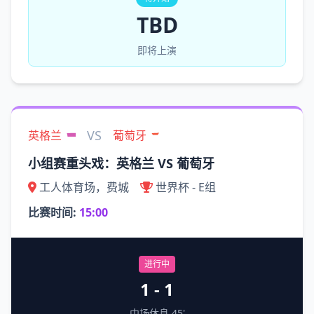
TBD
即将上演
VS
英格兰
葡萄牙
小组赛重头戏：英格兰 VS 葡萄牙
工人体育场，费城
世界杯 - E组
比赛时间:
15:00
进行中
1 - 1
中场休息 45'