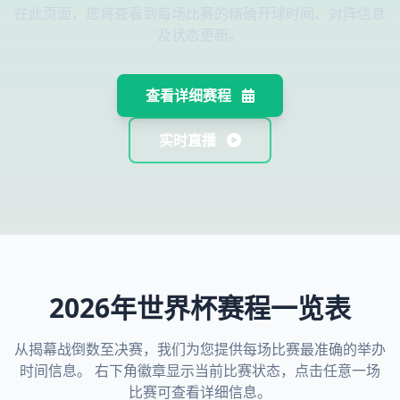
在此页面，您将查看到每场比赛的精确开球时间、对阵信息
及状态更新。
查看详细赛程
实时直播
2026年世界杯赛程一览表
从揭幕战倒数至决赛，我们为您提供每场比赛最准确的举办
时间信息。 右下角徽章显示当前比赛状态，点击任意一场
比赛可查看详细信息。