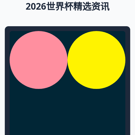
2026世界杯精选资讯