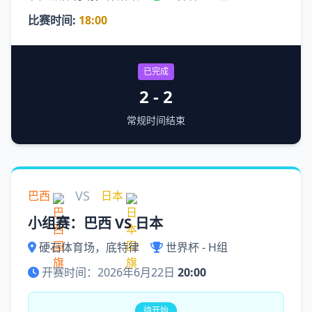
比赛时间:
18:00
已完成
2 - 2
常规时间结束
VS
巴西
日本
小组赛：巴西 VS 日本
硬石体育场，底特律
世界杯 - H组
开赛时间：2026年6月22日
20:00
待开始