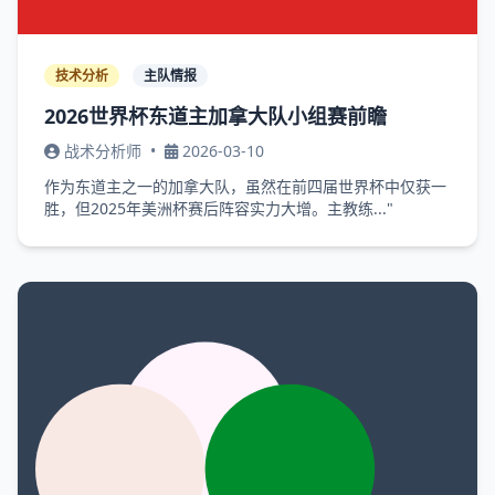
技术分析
主队情报
2026世界杯东道主加拿大队小组赛前瞻
战术分析师
•
2026-03-10
作为东道主之一的加拿大队，虽然在前四届世界杯中仅获一
胜，但2025年美洲杯赛后阵容实力大增。主教练..."