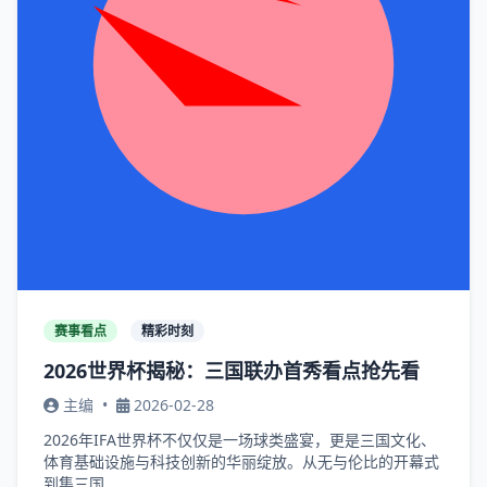
赛事看点
精彩时刻
2026世界杯揭秘：三国联办首秀看点抢先看
主编
•
2026-02-28
2026年IFA世界杯不仅仅是一场球类盛宴，更是三国文化、
体育基础设施与科技创新的华丽绽放。从无与伦比的开幕式
到集三国...