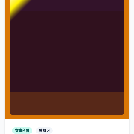
赛事科普
冷知识