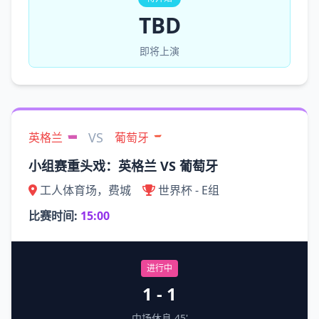
TBD
即将上演
VS
英格兰
葡萄牙
小组赛重头戏：英格兰 VS 葡萄牙
工人体育场，费城
世界杯 - E组
比赛时间:
15:00
进行中
1 - 1
中场休息 45'