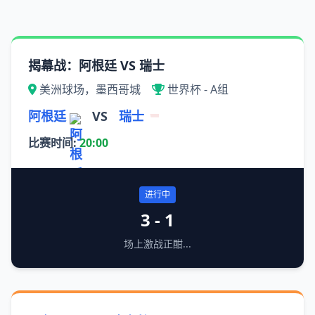
揭幕战：阿根廷 VS 瑞士
美洲球场，墨西哥城
世界杯 - A组
阿根廷
VS
瑞士
比赛时间:
20:00
进行中
3 - 1
场上激战正酣...