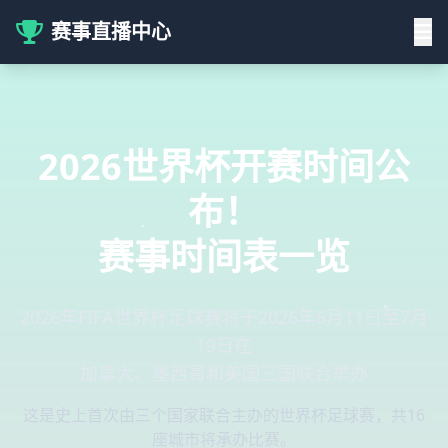
赛事直播中心
2026世界杯开赛时间公
布！
赛事时间表一览
2026年FIFA世界杯足球赛将于2026年6月11日至7月
19日在
加拿大、墨西哥和美国三国联合举办
这是史上首次由三个国家联合主办的世界杯足球赛，共16
座城市将承办比赛。