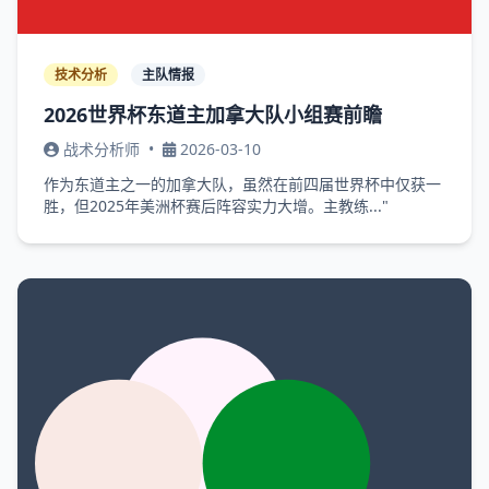
技术分析
主队情报
2026世界杯东道主加拿大队小组赛前瞻
战术分析师
•
2026-03-10
作为东道主之一的加拿大队，虽然在前四届世界杯中仅获一
胜，但2025年美洲杯赛后阵容实力大增。主教练..."