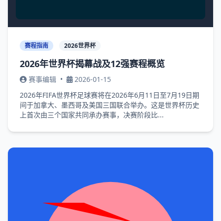
赛程指南
2026世界杯
2026年世界杯揭幕战及12强赛程概览
赛事编辑
•
2026-01-15
2026年FIFA世界杯足球赛将在2026年6月11日至7月19日期
间于加拿大、墨西哥及美国三国联合举办。这是世界杯历史
上首次由三个国家共同承办赛事，决赛阶段比...