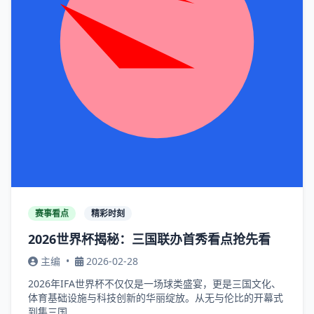
赛事看点
精彩时刻
2026世界杯揭秘：三国联办首秀看点抢先看
主编
•
2026-02-28
2026年IFA世界杯不仅仅是一场球类盛宴，更是三国文化、
体育基础设施与科技创新的华丽绽放。从无与伦比的开幕式
到集三国...