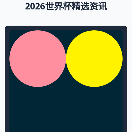
2026世界杯精选资讯