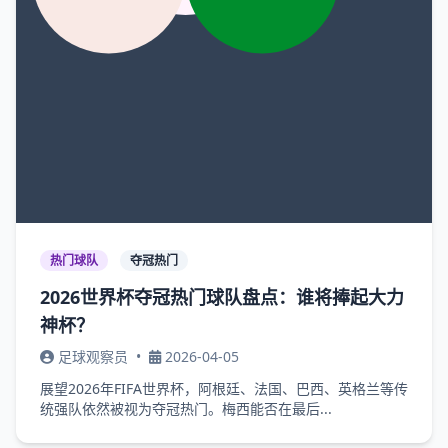
热门球队
夺冠热门
2026世界杯夺冠热门球队盘点：谁将捧起大力
神杯？
足球观察员
•
2026-04-05
展望2026年FIFA世界杯，阿根廷、法国、巴西、英格兰等传
统强队依然被视为夺冠热门。梅西能否在最后...