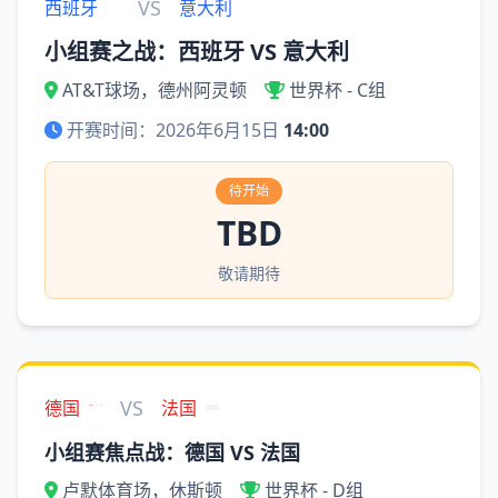
VS
西班牙
意大利
小组赛之战：西班牙 VS 意大利
AT&T球场，德州阿灵顿
世界杯 - C组
开赛时间：2026年6月15日
14:00
待开始
TBD
敬请期待
VS
德国
法国
小组赛焦点战：德国 VS 法国
卢默体育场，休斯顿
世界杯 - D组