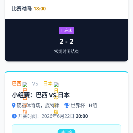
比赛时间:
18:00
已完成
2 - 2
常规时间结束
VS
巴西
日本
小组赛：巴西 VS 日本
硬石体育场，底特律
世界杯 - H组
开赛时间：2026年6月22日
20:00
待开始