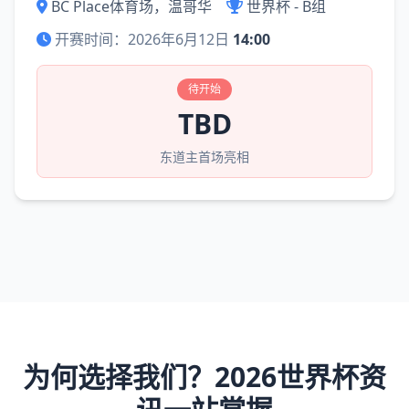
BC Place体育场，温哥华
世界杯 - B组
开赛时间：2026年6月12日
14:00
待开始
TBD
东道主首场亮相
为何选择我们？2026世界杯资