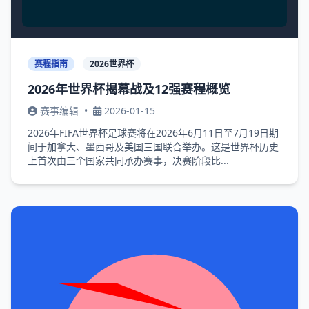
赛程指南
2026世界杯
2026年世界杯揭幕战及12强赛程概览
赛事编辑
•
2026-01-15
2026年FIFA世界杯足球赛将在2026年6月11日至7月19日期
间于加拿大、墨西哥及美国三国联合举办。这是世界杯历史
上首次由三个国家共同承办赛事，决赛阶段比...