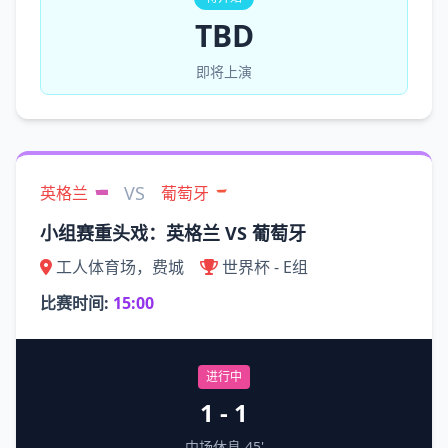
TBD
即将上演
VS
英格兰
葡萄牙
小组赛重头戏：英格兰 VS 葡萄牙
工人体育场，费城
世界杯 - E组
比赛时间:
15:00
进行中
1 - 1
中场休息 45'