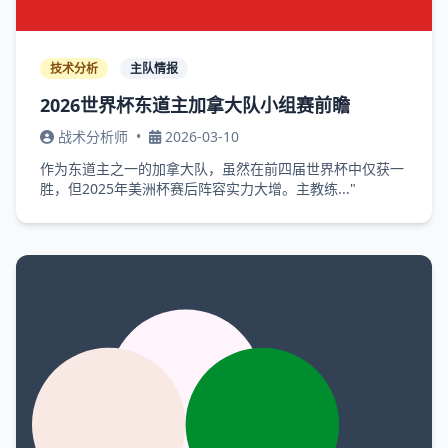
技术分析
主队情报
2026世界杯东道主加拿大队小组赛前瞻
战术分析师
•
2026-03-10
作为东道主之一的加拿大队，虽然在前四届世界杯中仅获一
胜，但2025年美洲杯赛后阵容实力大增。主教练..."