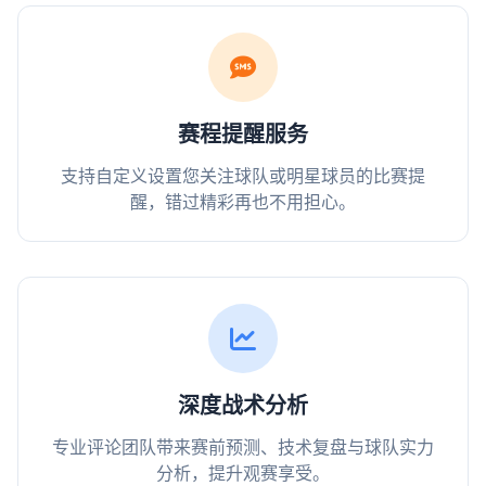
赛程提醒服务
支持自定义设置您关注球队或明星球员的比赛提
醒，错过精彩再也不用担心。
深度战术分析
专业评论团队带来赛前预测、技术复盘与球队实力
分析，提升观赛享受。