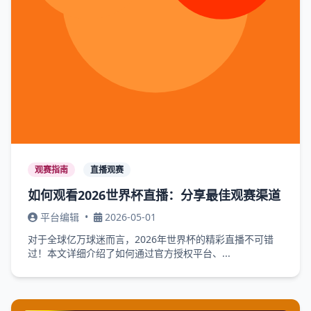
观赛指南
直播观赛
如何观看2026世界杯直播：分享最佳观赛渠道
平台编辑
•
2026-05-01
对于全球亿万球迷而言，2026年世界杯的精彩直播不可错
过！本文详细介绍了如何通过官方授权平台、...