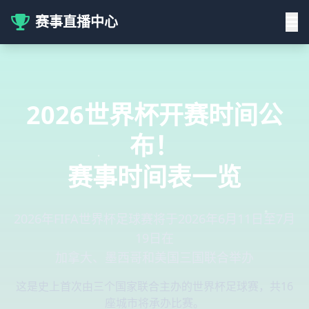
赛事直播中心
2026世界杯开赛时间公
布！
赛事时间表一览
2026年FIFA世界杯足球赛将于2026年6月11日至7月
19日在
加拿大、墨西哥和美国三国联合举办
这是史上首次由三个国家联合主办的世界杯足球赛，共16
座城市将承办比赛。