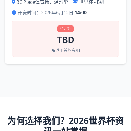
BC Place体育场，温哥华
世界杯 - B组
开赛时间：2026年6月12日
14:00
待开始
TBD
东道主首场亮相
为何选择我们？2026世界杯资