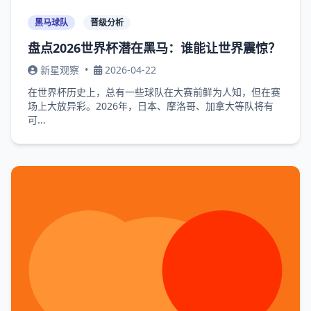
黑马球队
晋级分析
盘点2026世界杯潜在黑马：谁能让世界震惊？
新星观察
•
2026-04-22
在世界杯历史上，总有一些球队在大赛前鲜为人知，但在赛
场上大放异彩。2026年，日本、摩洛哥、加拿大等队将有
可...