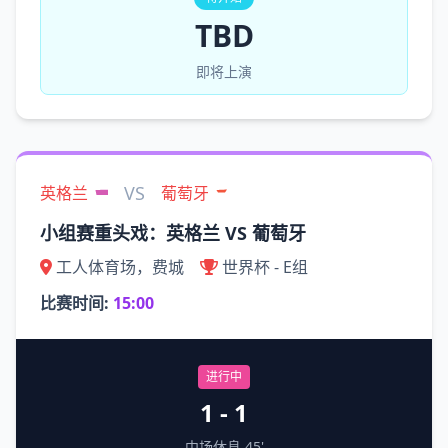
TBD
即将上演
VS
英格兰
葡萄牙
小组赛重头戏：英格兰 VS 葡萄牙
工人体育场，费城
世界杯 - E组
比赛时间:
15:00
进行中
1 - 1
中场休息 45'