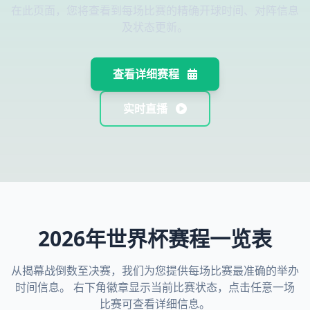
在此页面，您将查看到每场比赛的精确开球时间、对阵信息
及状态更新。
查看详细赛程
实时直播
2026年世界杯赛程一览表
从揭幕战倒数至决赛，我们为您提供每场比赛最准确的举办
时间信息。 右下角徽章显示当前比赛状态，点击任意一场
比赛可查看详细信息。