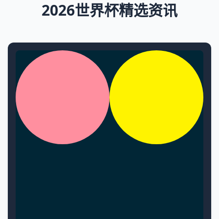
2026世界杯精选资讯