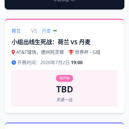
VS
荷兰
丹麦
小组出线生死战：荷兰 VS 丹麦
AT&T球场，德州阿灵顿
世界杯 - G组
开赛时间：2026年7月2日
19:00
待开始
TBD
关键一战