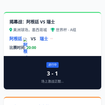
揭幕战：阿根廷 VS 瑞士
美洲球场，墨西哥城
世界杯 - A组
阿根廷
VS
瑞士
比赛时间:
20:00
进行中
3 - 1
场上激战正酣...