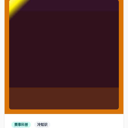
赛事科普
冷知识