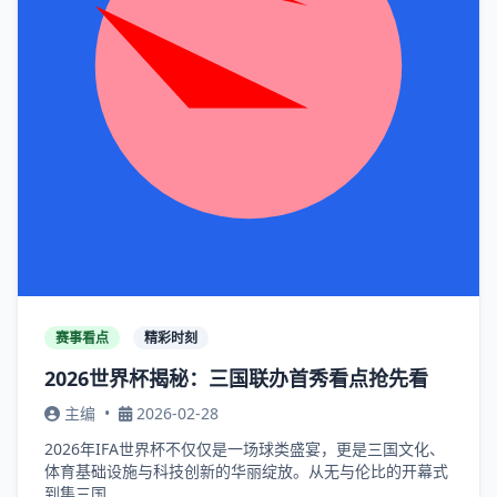
赛事看点
精彩时刻
2026世界杯揭秘：三国联办首秀看点抢先看
主编
•
2026-02-28
2026年IFA世界杯不仅仅是一场球类盛宴，更是三国文化、
体育基础设施与科技创新的华丽绽放。从无与伦比的开幕式
到集三国...