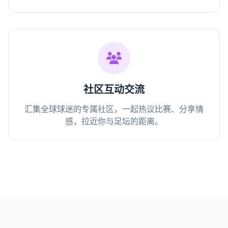
社区互动交流
汇集全球球迷的专属社区，一起热议比赛、分享情
感，拉近你与足坛的距离。