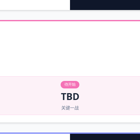
待开始
TBD
关键一战