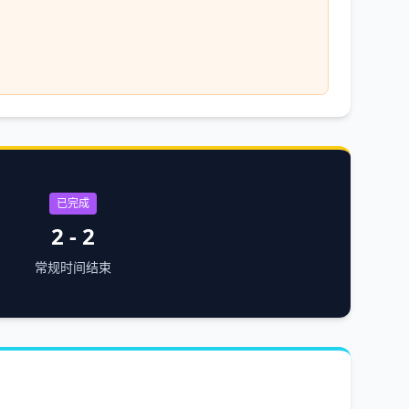
已完成
2 - 2
常规时间结束