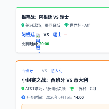
揭幕战：阿根廷 VS 瑞士
美洲球场，墨西哥城
世界杯 - A组
阿根廷
VS
瑞士
比赛时间:
20:00
VS
西班牙
意大利
小组赛之战：西班牙 VS 意大利
AT&T球场，德州阿灵顿
世界杯 - C组
开赛时间：2026年6月15日
14:00