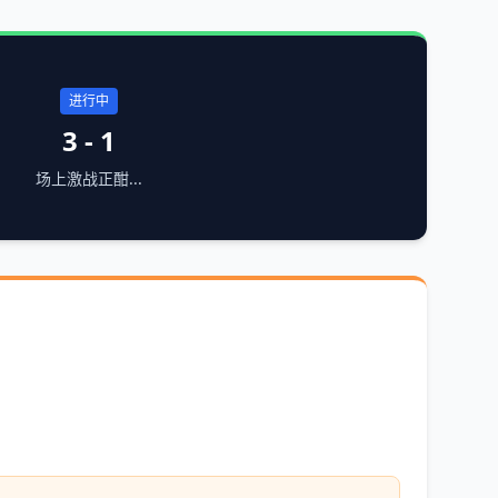
进行中
3 - 1
场上激战正酣...