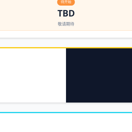
待开始
TBD
敬请期待