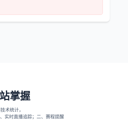
一站掌握
到技术统计，
、实时直播追踪；二、赛程提醒