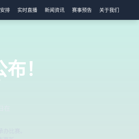
安排
实时直播
新闻资讯
赛事预告
关于我们
公布！
9日在
承办比赛。