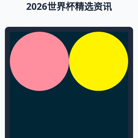
2026世界杯精选资讯