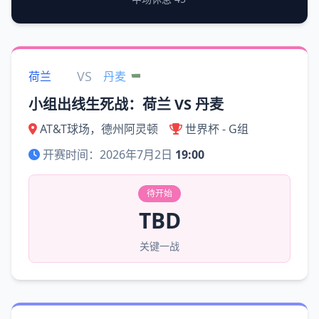
VS
荷兰
丹麦
小组出线生死战：荷兰 VS 丹麦
AT&T球场，德州阿灵顿
世界杯 - G组
开赛时间：2026年7月2日
19:00
待开始
TBD
关键一战