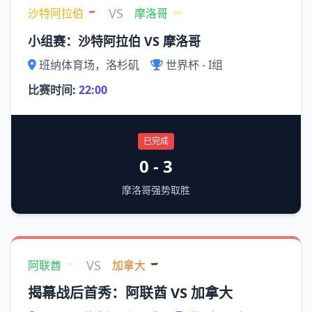
VS
沙特阿拉伯
摩洛哥
小组赛：沙特阿拉伯 VS 摩洛哥
班纳体育场，洛杉矶
世界杯 - I组
比赛时间:
22:00
已完成
0 - 3
摩洛哥强势取胜
VS
阿联酋
加拿大
揭幕战后首秀：阿联酋 VS 加拿大