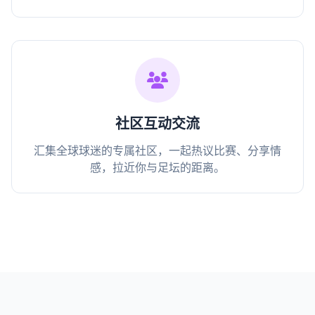
社区互动交流
汇集全球球迷的专属社区，一起热议比赛、分享情
感，拉近你与足坛的距离。