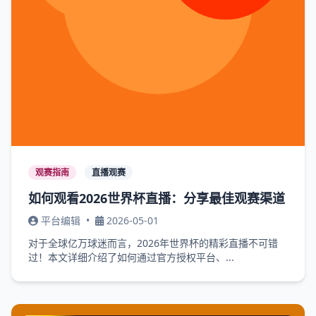
观赛指南
直播观赛
如何观看2026世界杯直播：分享最佳观赛渠道
平台编辑
•
2026-05-01
对于全球亿万球迷而言，2026年世界杯的精彩直播不可错
过！本文详细介绍了如何通过官方授权平台、...