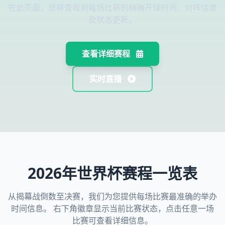
在此页面，您将查看到每场比赛的精确开球时间、对阵信息
及状态更新。
查看详细赛程
实时直播
2026年世界杯赛程一览表
从揭幕战倒数至决赛，我们为您提供每场比赛最准确的举办
时间信息。 右下角徽章显示当前比赛状态，点击任意一场
比赛可查看详细信息。