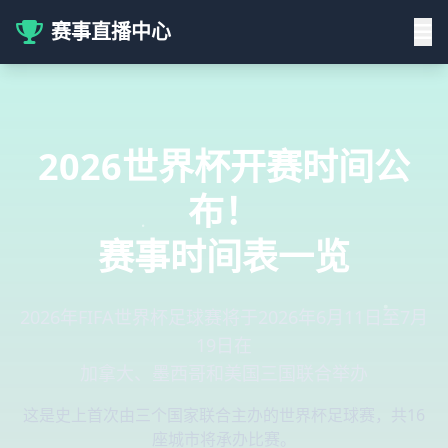
赛事直播中心
2026世界杯开赛时间公
布！
赛事时间表一览
2026年FIFA世界杯足球赛将于2026年6月11日至7月
19日在
加拿大、墨西哥和美国三国联合举办
这是史上首次由三个国家联合主办的世界杯足球赛，共16
座城市将承办比赛。