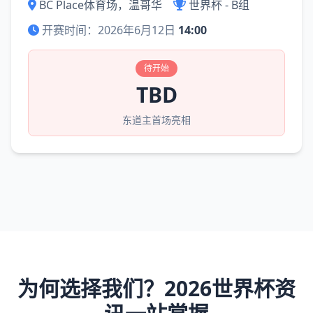
BC Place体育场，温哥华
世界杯 - B组
开赛时间：2026年6月12日
14:00
待开始
TBD
东道主首场亮相
为何选择我们？2026世界杯资