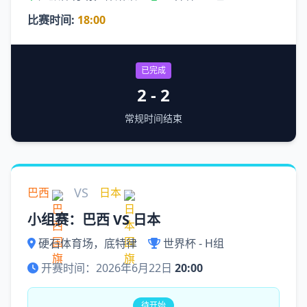
比赛时间:
18:00
已完成
2 - 2
常规时间结束
VS
巴西
日本
小组赛：巴西 VS 日本
硬石体育场，底特律
世界杯 - H组
开赛时间：2026年6月22日
20:00
待开始