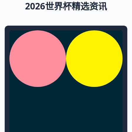
2026世界杯精选资讯