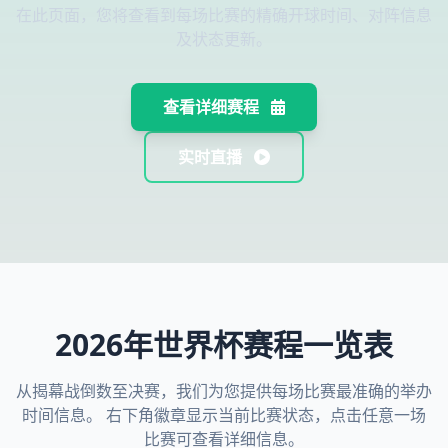
在此页面，您将查看到每场比赛的精确开球时间、对阵信息
及状态更新。
查看详细赛程
实时直播
2026年世界杯赛程一览表
从揭幕战倒数至决赛，我们为您提供每场比赛最准确的举办
时间信息。 右下角徽章显示当前比赛状态，点击任意一场
比赛可查看详细信息。