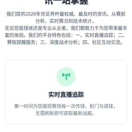
讯一站掌握
我们提供2026年世足界杯最权威、最及时的资讯。从赛前
分析、实时赛况到技术统计，
无论您是球迷还是专业从业者，我们都致力于为您带来最丰
富的体验。我们的平台特色包括：一、实时直播追踪；二、
赛程提醒服务；三、深度战术分析；四、社区互动交流。
实时直播追踪
第一时间为您展现赛场每一次传球、射门与进球，
无需刷新即可获取最新战报。