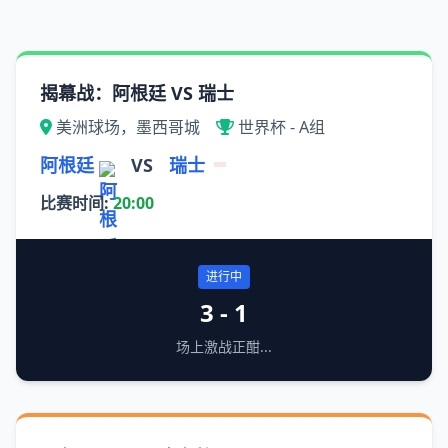
揭幕战：阿根廷 VS 瑞士
美洲球场，墨西哥城
世界杯 - A组
阿根廷
VS
瑞士
比赛时间:
20:00
进行中
3 - 1
场上激战正酣...