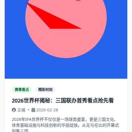
赛事看点
精彩时刻
2026世界杯揭秘：三国联办首秀看点抢先看
主编
•
2026-02-28
2026年IFA世界杯不仅仅是一场球类盛宴，更是三国文化、
体育基础设施与科技创新的华丽绽放。从无与伦比的开幕式
到集三国...