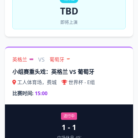
TBD
即将上演
VS
英格兰
葡萄牙
小组赛重头戏：英格兰 VS 葡萄牙
工人体育场，费城
世界杯 - E组
比赛时间:
15:00
进行中
1 - 1
中场休息 45'