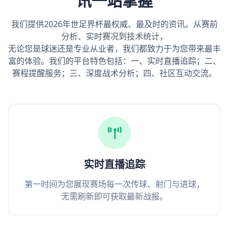
讯一站掌握
我们提供2026年世足界杯最权威、最及时的资讯。从赛前
分析、实时赛况到技术统计，
无论您是球迷还是专业从业者，我们都致力于为您带来最丰
富的体验。我们的平台特色包括：一、实时直播追踪；二、
赛程提醒服务；三、深度战术分析；四、社区互动交流。
实时直播追踪
第一时间为您展现赛场每一次传球、射门与进球，
无需刷新即可获取最新战报。