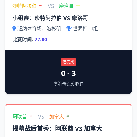
VS
沙特阿拉伯
摩洛哥
小组赛：沙特阿拉伯 VS 摩洛哥
班纳体育场，洛杉矶
世界杯 - I组
比赛时间:
22:00
已完成
0 - 3
摩洛哥强势取胜
VS
阿联酋
加拿大
揭幕战后首秀：阿联酋 VS 加拿大