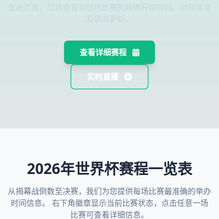
在此页面，您将查看到每场比赛的精确开球时间、对阵信息
及状态更新。
查看详细赛程
实时直播
2026年世界杯赛程一览表
从揭幕战倒数至决赛，我们为您提供每场比赛最准确的举办
时间信息。 右下角徽章显示当前比赛状态，点击任意一场
比赛可查看详细信息。