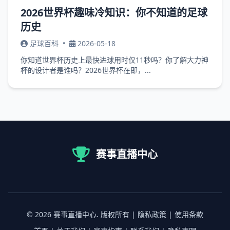
2026世界杯趣味冷知识：你不知道的足球
历史
足球百科
•
2026-05-18
你知道世界杯历史上最快进球用时仅11秒吗？你了解大力神
杯的设计者是谁吗？2026世界杯在即，...
赛事直播中心
© 2026 赛事直播中心. 版权所有 | 隐私政策 | 使用条款