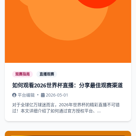
观赛指南
直播观赛
如何观看2026世界杯直播：分享最佳观赛渠道
平台编辑
•
2026-05-01
对于全球亿万球迷而言，2026年世界杯的精彩直播不可错
过！本文详细介绍了如何通过官方授权平台、...