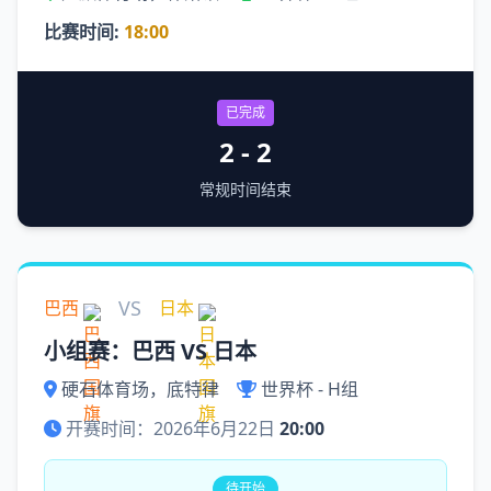
比赛时间:
18:00
已完成
2 - 2
常规时间结束
VS
巴西
日本
小组赛：巴西 VS 日本
硬石体育场，底特律
世界杯 - H组
开赛时间：2026年6月22日
20:00
待开始