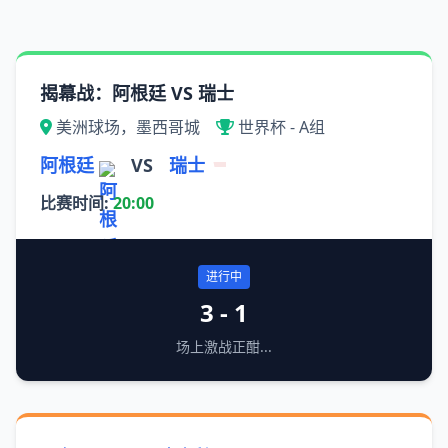
揭幕战：阿根廷 VS 瑞士
美洲球场，墨西哥城
世界杯 - A组
阿根廷
VS
瑞士
比赛时间:
20:00
进行中
3 - 1
场上激战正酣...