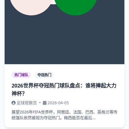
热门球队
夺冠热门
2026世界杯夺冠热门球队盘点：谁将捧起大力
神杯？
足球观察员
•
2026-04-05
展望2026年FIFA世界杯，阿根廷、法国、巴西、英格兰等传
统强队依然被视为夺冠热门。梅西能否在最后...