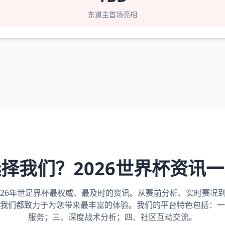
东道主首场亮相
择我们？2026世界杯资讯
026年世足界杯最权威、最及时的资讯。从赛前分析、实时赛况
我们都致力于为您带来最丰富的体验。我们的平台特色包括：一
服务；三、深度战术分析；四、社区互动交流。