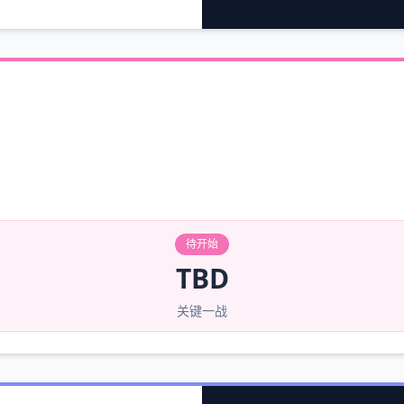
待开始
TBD
关键一战