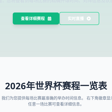
面，您将查看到每场比赛的精确开球时间、对阵信息及状
查看详细赛程
实时直播
2026年世界杯赛程一览表
，我们为您提供每场比赛最准确的举办时间信息。 右下角徽章显
任意一场比赛可查看详细信息。