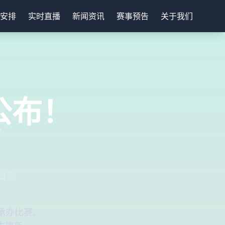
安排
实时直播
新闻资讯
赛事预告
关于我们
公布！
9日在
承办比赛。