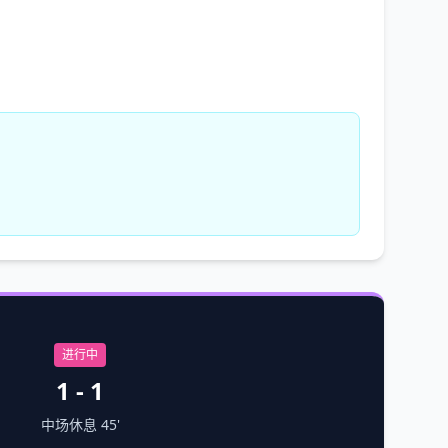
进行中
1 - 1
中场休息 45'