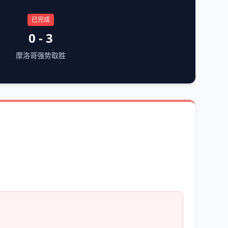
已完成
0 - 3
摩洛哥强势取胜