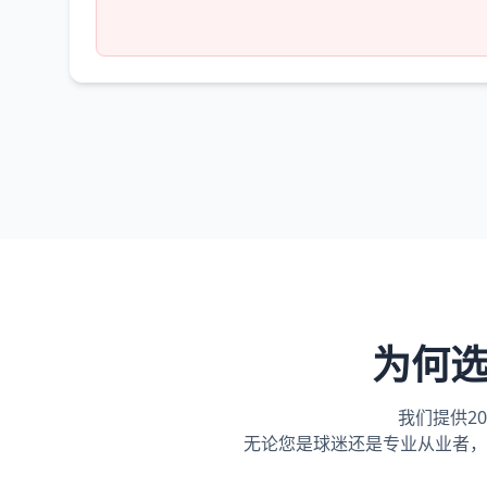
为何选
我们提供2
无论您是球迷还是专业从业者，