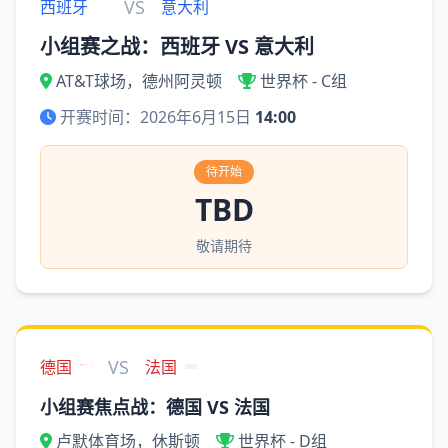
VS
西班牙
意大利
小组赛之战：西班牙 VS 意大利
AT&T球场，德州阿灵顿
世界杯 - C组
开赛时间：2026年6月15日
14:00
待开始
TBD
敬请期待
VS
德国
法国
小组赛焦点战：德国 VS 法国
卢默体育场，休斯顿
世界杯 - D组