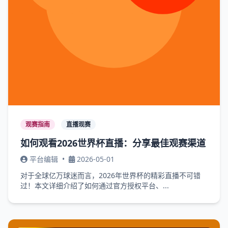
观赛指南
直播观赛
如何观看2026世界杯直播：分享最佳观赛渠道
平台编辑
•
2026-05-01
对于全球亿万球迷而言，2026年世界杯的精彩直播不可错
过！本文详细介绍了如何通过官方授权平台、...