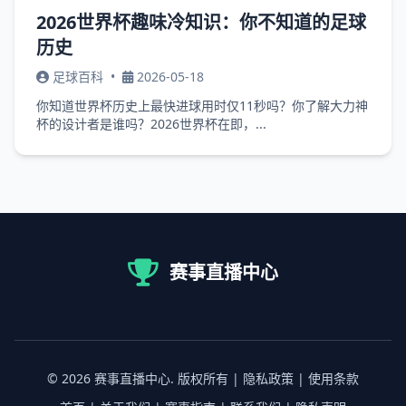
2026世界杯趣味冷知识：你不知道的足球
历史
足球百科
•
2026-05-18
你知道世界杯历史上最快进球用时仅11秒吗？你了解大力神
杯的设计者是谁吗？2026世界杯在即，...
赛事直播中心
© 2026 赛事直播中心. 版权所有 | 隐私政策 | 使用条款