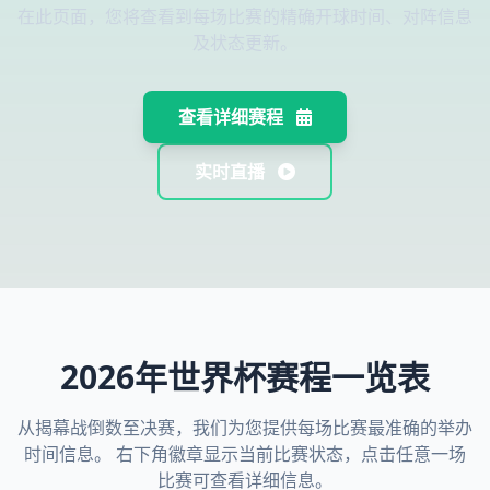
在此页面，您将查看到每场比赛的精确开球时间、对阵信息
及状态更新。
查看详细赛程
实时直播
2026年世界杯赛程一览表
从揭幕战倒数至决赛，我们为您提供每场比赛最准确的举办
时间信息。 右下角徽章显示当前比赛状态，点击任意一场
比赛可查看详细信息。