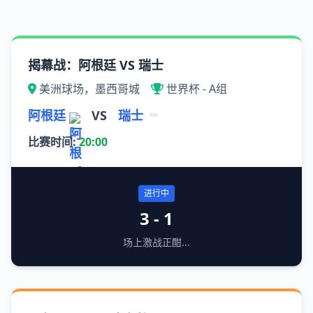
揭幕战：阿根廷 VS 瑞士
美洲球场，墨西哥城
世界杯 - A组
阿根廷
VS
瑞士
比赛时间:
20:00
进行中
3 - 1
场上激战正酣...