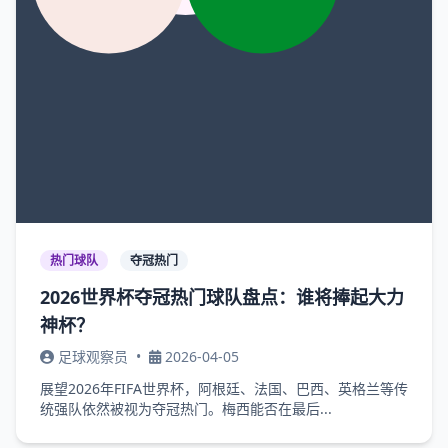
热门球队
夺冠热门
2026世界杯夺冠热门球队盘点：谁将捧起大力
神杯？
足球观察员
•
2026-04-05
展望2026年FIFA世界杯，阿根廷、法国、巴西、英格兰等传
统强队依然被视为夺冠热门。梅西能否在最后...