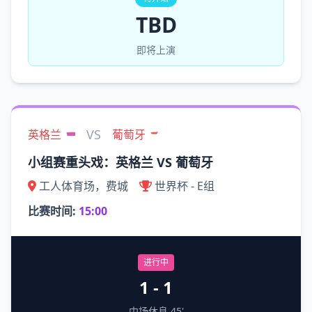
TBD
即将上演
VS
英格兰
葡萄牙
小组赛重头戏：英格兰 VS 葡萄牙
工人体育场，费城
世界杯 - E组
比赛时间:
15:00
进行中
1 - 1
中场休息 45'