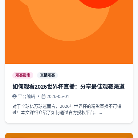
观赛指南
直播观赛
如何观看2026世界杯直播：分享最佳观赛渠道
平台编辑
•
2026-05-01
对于全球亿万球迷而言，2026年世界杯的精彩直播不可错
过！本文详细介绍了如何通过官方授权平台、...