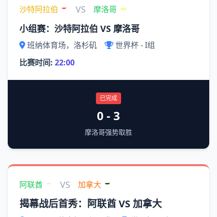
VS
沙特阿拉伯
摩洛哥
小组赛：沙特阿拉伯 VS 摩洛哥
班纳体育场，洛杉矶
世界杯 - I组
比赛时间:
22:00
已完成
0 - 3
摩洛哥强势取胜
VS
阿联酋
加拿大
揭幕战后首秀：阿联酋 VS 加拿大