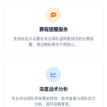
赛程提醒服务
支持自定义设置您关注球队或明星球员的比赛提
醒，错过精彩再也不用担心。
深度战术分析
专业评论团队带来赛前预测、技术复盘与球队实力
分析，提升观赛享受。