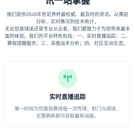
讯一站掌握
我们提供2026年世足界杯最权威、最及时的资讯。从赛前
分析、实时赛况到技术统计，
无论您是球迷还是专业从业者，我们都致力于为您带来最丰
富的体验。我们的平台特色包括：一、实时直播追踪；二、
赛程提醒服务；三、深度战术分析；四、社区互动交流。
实时直播追踪
第一时间为您展现赛场每一次传球、射门与进球，
无需刷新即可获取最新战报。