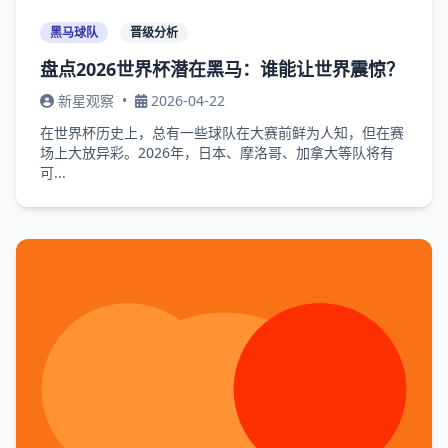
黑马球队
晋级分析
盘点2026世界杯潜在黑马：谁能让世界震惊？
新星观察
•
2026-04-22
在世界杯历史上，总有一些球队在大赛前鲜为人知，但在赛
场上大放异彩。2026年，日本、摩洛哥、加拿大等队将有
可...