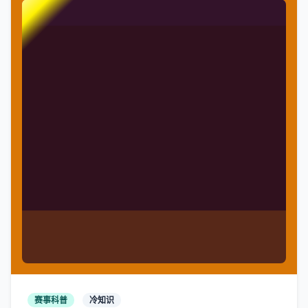
赛事科普
冷知识