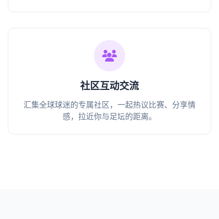
社区互动交流
汇集全球球迷的专属社区，一起热议比赛、分享情
感，拉近你与足坛的距离。