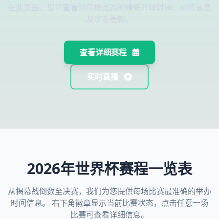
在此页面，您将查看到每场比赛的精确开球时间、对阵信息
及状态更新。
查看详细赛程
实时直播
2026年世界杯赛程一览表
从揭幕战倒数至决赛，我们为您提供每场比赛最准确的举办
时间信息。 右下角徽章显示当前比赛状态，点击任意一场
比赛可查看详细信息。