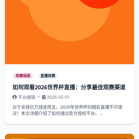
观赛指南
直播观赛
如何观看2026世界杯直播：分享最佳观赛渠道
平台编辑
•
2026-05-01
对于全球亿万球迷而言，2026年世界杯的精彩直播不可错
过！本文详细介绍了如何通过官方授权平台、...