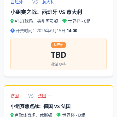
VS
西班牙
意大利
小组赛之战：西班牙 VS 意大利
AT&T球场，德州阿灵顿
世界杯 - C组
开赛时间：2026年6月15日
14:00
待开始
TBD
敬请期待
VS
德国
法国
小组赛焦点战：德国 VS 法国
卢默体育场，休斯顿
世界杯 - D组