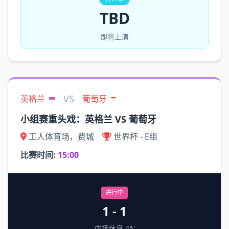
TBD
即将上演
VS
英格兰
葡萄牙
小组赛重头戏：英格兰 VS 葡萄牙
工人体育场，费城
世界杯 - E组
比赛时间:
15:00
进行中
1 - 1
中场休息 45'