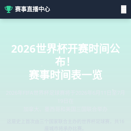
赛事直播中心
2026世界杯开赛时间公
布！
赛事时间表一览
2026年FIFA世界杯足球赛将于2026年6月11日至7月
19日在
加拿大、墨西哥和美国三国联合举办
这是史上首次由三个国家联合主办的世界杯足球赛，共16
座城市将承办比赛。