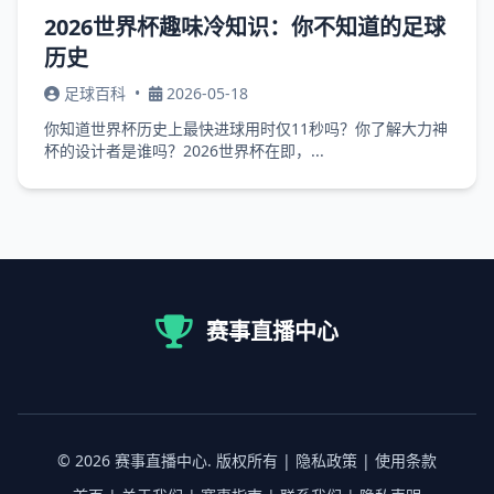
2026世界杯趣味冷知识：你不知道的足球
历史
足球百科
•
2026-05-18
你知道世界杯历史上最快进球用时仅11秒吗？你了解大力神
杯的设计者是谁吗？2026世界杯在即，...
赛事直播中心
© 2026 赛事直播中心. 版权所有 | 隐私政策 | 使用条款