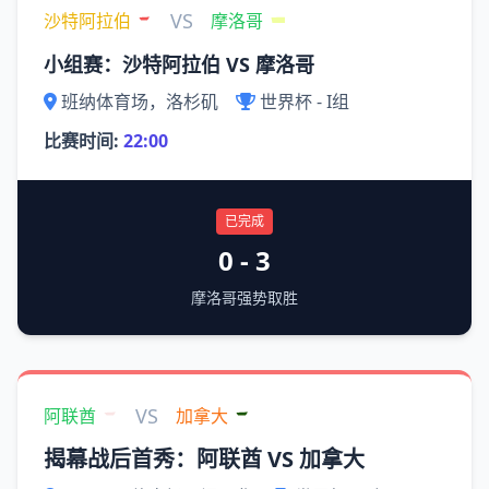
VS
沙特阿拉伯
摩洛哥
小组赛：沙特阿拉伯 VS 摩洛哥
班纳体育场，洛杉矶
世界杯 - I组
比赛时间:
22:00
已完成
0 - 3
摩洛哥强势取胜
VS
阿联酋
加拿大
揭幕战后首秀：阿联酋 VS 加拿大