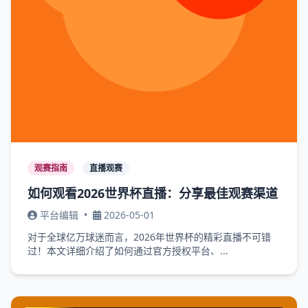
观赛指南
直播观赛
如何观看2026世界杯直播：分享最佳观赛渠道
平台编辑
•
2026-05-01
对于全球亿万球迷而言，2026年世界杯的精彩直播不可错
过！本文详细介绍了如何通过官方授权平台、...