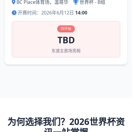
BC Place体育场，温哥华
世界杯 - B组
开赛时间：2026年6月12日
14:00
待开始
TBD
东道主首场亮相
为何选择我们？2026世界杯资