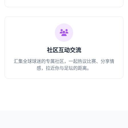
社区互动交流
汇集全球球迷的专属社区，一起热议比赛、分享情
感，拉近你与足坛的距离。