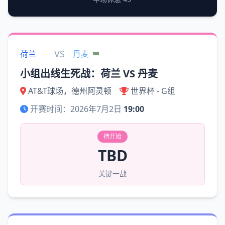
VS
荷兰
丹麦
小组出线生死战：荷兰 VS 丹麦
AT&T球场，德州阿灵顿
世界杯 - G组
开赛时间：2026年7月2日
19:00
待开始
TBD
关键一战