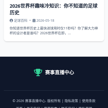
2026世界杯趣味冷知识：你不知道的足球
历史
足球百科
•
2026-05-18
你知道世界杯历史上最快进球用时仅11秒吗？你了解大力神
杯的设计者是谁吗？2026世界杯在即，...
赛事直播中心
© 2026 赛事直播中心. 版权所有 | 隐私政策 | 使用条款