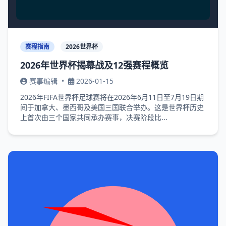
赛程指南
2026世界杯
2026年世界杯揭幕战及12强赛程概览
赛事编辑
•
2026-01-15
2026年FIFA世界杯足球赛将在2026年6月11日至7月19日期
间于加拿大、墨西哥及美国三国联合举办。这是世界杯历史
上首次由三个国家共同承办赛事，决赛阶段比...