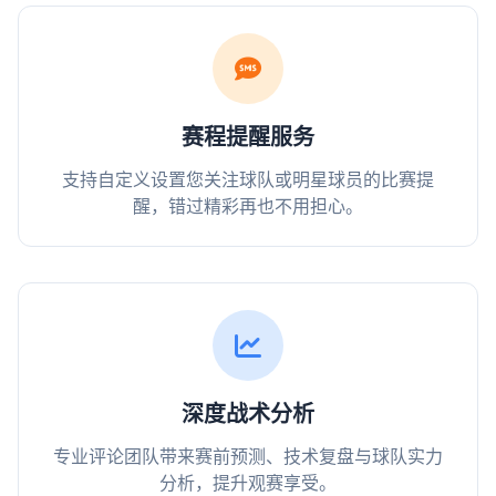
赛程提醒服务
支持自定义设置您关注球队或明星球员的比赛提
醒，错过精彩再也不用担心。
深度战术分析
专业评论团队带来赛前预测、技术复盘与球队实力
分析，提升观赛享受。