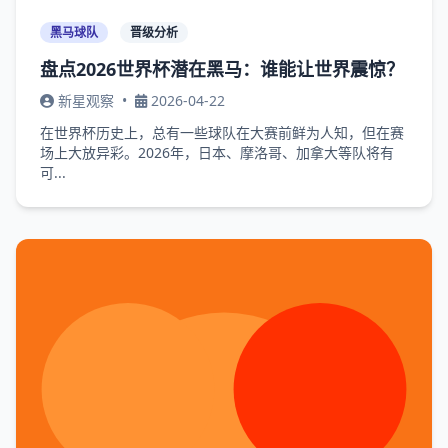
黑马球队
晋级分析
盘点2026世界杯潜在黑马：谁能让世界震惊？
新星观察
•
2026-04-22
在世界杯历史上，总有一些球队在大赛前鲜为人知，但在赛
场上大放异彩。2026年，日本、摩洛哥、加拿大等队将有
可...