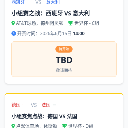
VS
西班牙
意大利
小组赛之战：西班牙 VS 意大利
AT&T球场，德州阿灵顿
世界杯 - C组
开赛时间：2026年6月15日
14:00
待开始
TBD
敬请期待
VS
德国
法国
小组赛焦点战：德国 VS 法国
卢默体育场，休斯顿
世界杯 - D组