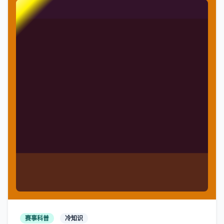
赛事科普
冷知识