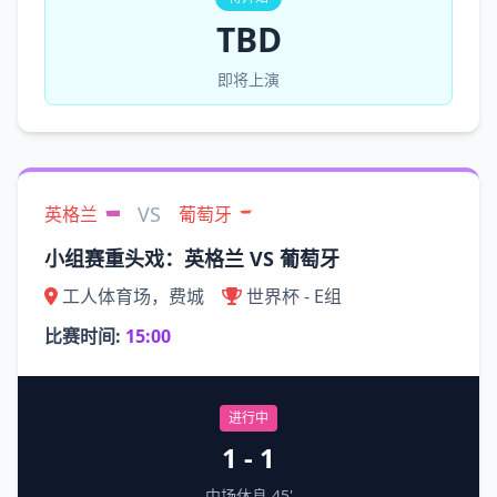
TBD
即将上演
VS
英格兰
葡萄牙
小组赛重头戏：英格兰 VS 葡萄牙
工人体育场，费城
世界杯 - E组
比赛时间:
15:00
进行中
1 - 1
中场休息 45'