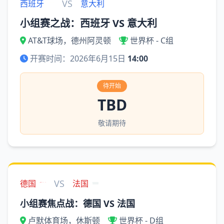
VS
西班牙
意大利
小组赛之战：西班牙 VS 意大利
AT&T球场，德州阿灵顿
世界杯 - C组
开赛时间：2026年6月15日
14:00
待开始
TBD
敬请期待
VS
德国
法国
小组赛焦点战：德国 VS 法国
卢默体育场，休斯顿
世界杯 - D组