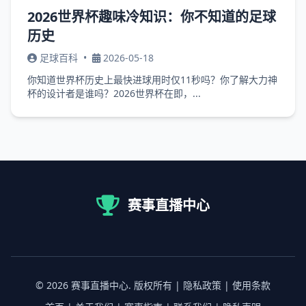
2026世界杯趣味冷知识：你不知道的足球
历史
足球百科
•
2026-05-18
你知道世界杯历史上最快进球用时仅11秒吗？你了解大力神
杯的设计者是谁吗？2026世界杯在即，...
赛事直播中心
© 2026 赛事直播中心. 版权所有 | 隐私政策 | 使用条款