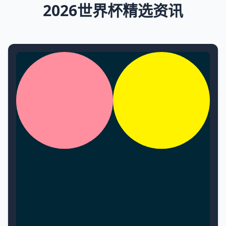
2026世界杯精选资讯