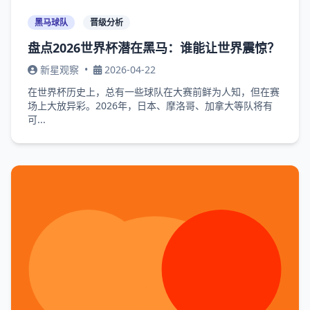
黑马球队
晋级分析
盘点2026世界杯潜在黑马：谁能让世界震惊？
新星观察
•
2026-04-22
在世界杯历史上，总有一些球队在大赛前鲜为人知，但在赛
场上大放异彩。2026年，日本、摩洛哥、加拿大等队将有
可...