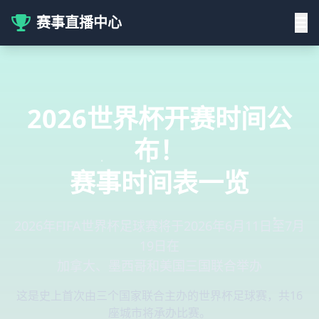
赛事直播中心
2026世界杯开赛时间公
布！
赛事时间表一览
2026年FIFA世界杯足球赛将于2026年6月11日至7月
19日在
加拿大、墨西哥和美国三国联合举办
这是史上首次由三个国家联合主办的世界杯足球赛，共16
座城市将承办比赛。