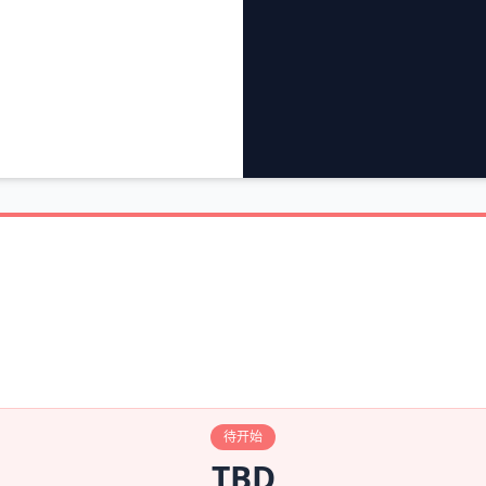
待开始
TBD