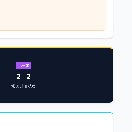
已完成
2 - 2
常规时间结束