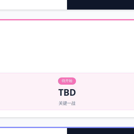
待开始
TBD
关键一战