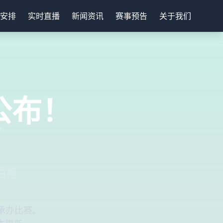
安排
实时直播
新闻资讯
赛事预告
关于我们
公布！
9日在
承办比赛。