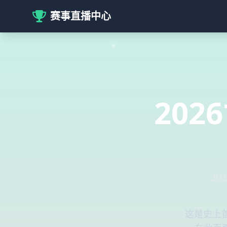
赛事直播中心
20
20
这是史上