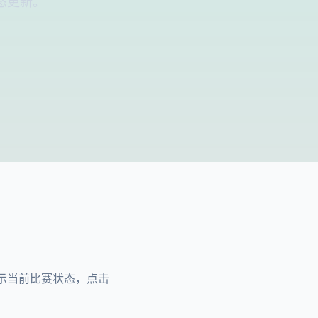
态更新。
示当前比赛状态，点击