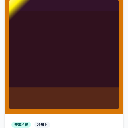
赛事科普
冷知识