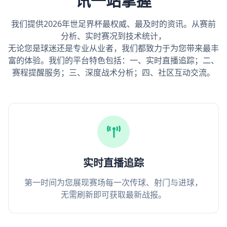
讯一站掌握
我们提供2026年世足界杯最权威、最及时的资讯。从赛前
分析、实时赛况到技术统计，
无论您是球迷还是专业从业者，我们都致力于为您带来最丰
富的体验。我们的平台特色包括：一、实时直播追踪；二、
赛程提醒服务；三、深度战术分析；四、社区互动交流。
实时直播追踪
第一时间为您展现赛场每一次传球、射门与进球，
无需刷新即可获取最新战报。