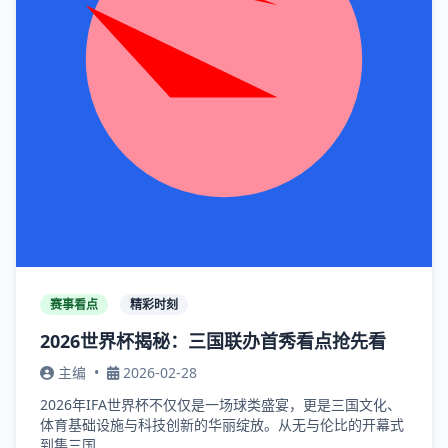
赛事看点
精彩时刻
2026世界杯揭秘：三国联办首秀看点抢先看
主编
•
2026-02-28
2026年IFA世界杯不仅仅是一场球类盛宴，更是三国文化、
体育基础设施与科技创新的华丽绽放。从无与伦比的开幕式
到集三国...