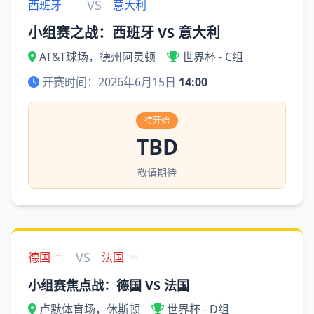
VS
西班牙
意大利
小组赛之战：西班牙 VS 意大利
AT&T球场，德州阿灵顿
世界杯 - C组
开赛时间：2026年6月15日
14:00
待开始
TBD
敬请期待
VS
德国
法国
小组赛焦点战：德国 VS 法国
卢默体育场，休斯顿
世界杯 - D组