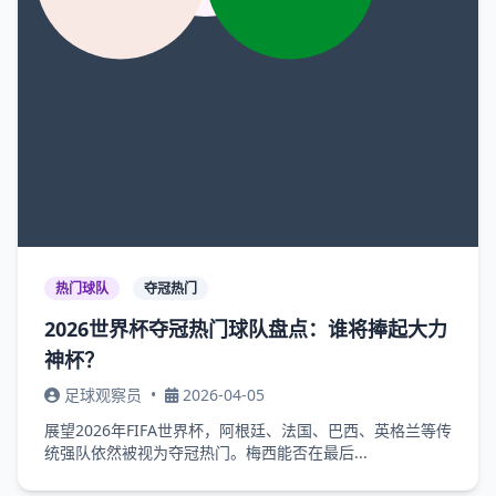
热门球队
夺冠热门
2026世界杯夺冠热门球队盘点：谁将捧起大力
神杯？
足球观察员
•
2026-04-05
展望2026年FIFA世界杯，阿根廷、法国、巴西、英格兰等传
统强队依然被视为夺冠热门。梅西能否在最后...