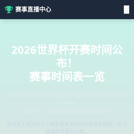
赛事直播中心
2026世界杯开赛时间公
布！
赛事时间表一览
2026年FIFA世界杯足球赛将于2026年6月11日至7月
19日在
加拿大、墨西哥和美国三国联合举办
这是史上首次由三个国家联合主办的世界杯足球赛，共16
座城市将承办比赛。