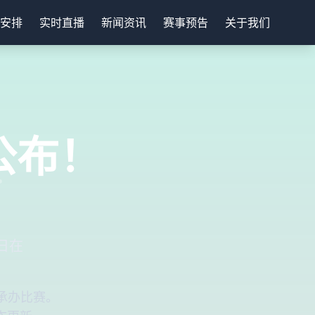
安排
实时直播
新闻资讯
赛事预告
关于我们
公布！
9日在
承办比赛。