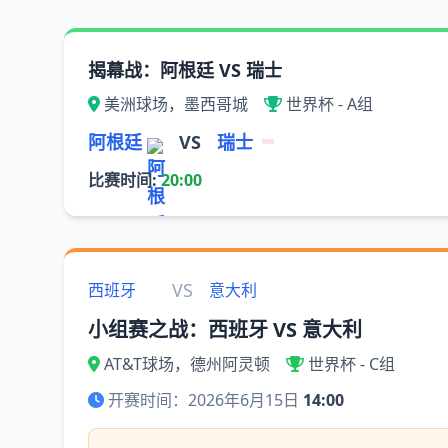
揭幕战：阿根廷 VS 瑞士
美洲球场，墨西哥城
世界杯 - A组
阿根廷
VS
瑞士
比赛时间:
20:00
VS
西班牙
意大利
小组赛之战：西班牙 VS 意大利
AT&T球场，德州阿灵顿
世界杯 - C组
开赛时间：2026年6月15日
14:00