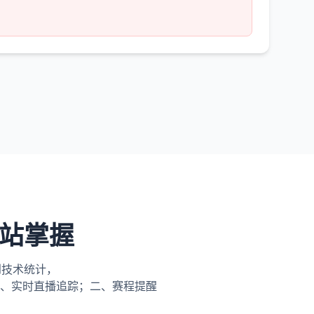
一站掌握
到技术统计，
、实时直播追踪；二、赛程提醒