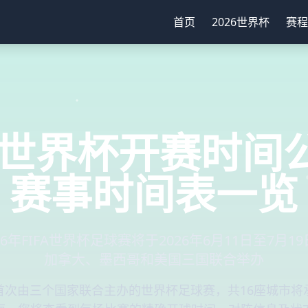
首页
2026世界杯
赛程
26世界杯开赛时间
赛事时间表一览
26年FIFA世界杯足球赛将于2026年6月11日至7月1
加拿大、墨西哥和美国三国联合举办
首次由三个国家联合主办的世界杯足球赛，共16座城市将