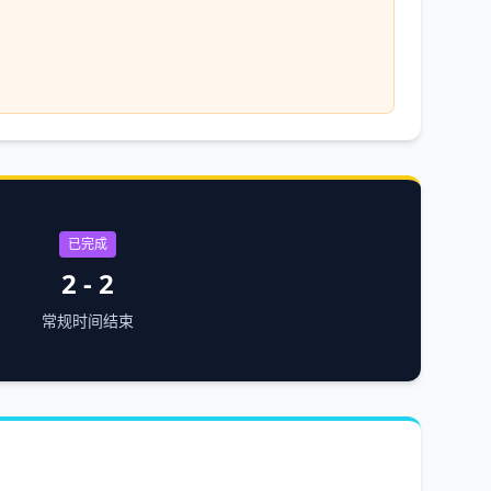
已完成
2 - 2
常规时间结束