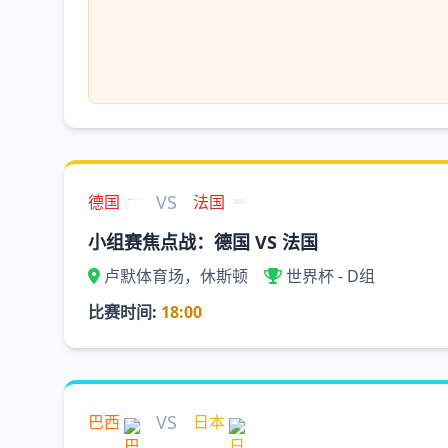
VS
德国
法国
小组赛焦点战：德国 VS 法国
卢默体育场，休斯顿
世界杯 - D组
比赛时间:
18:00
VS
巴西
日本