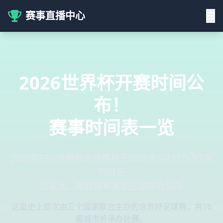
赛事直播中心
2026世界杯开赛时间公
布！
赛事时间表一览
2026年FIFA世界杯足球赛将于2026年6月11日至7月
19日在
加拿大、墨西哥和美国三国联合举办
这是史上首次由三个国家联合主办的世界杯足球赛，共16
座城市将承办比赛。