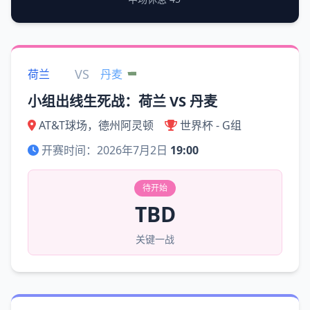
VS
荷兰
丹麦
小组出线生死战：荷兰 VS 丹麦
AT&T球场，德州阿灵顿
世界杯 - G组
开赛时间：2026年7月2日
19:00
待开始
TBD
关键一战