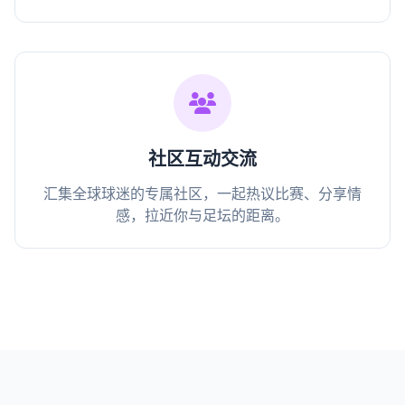
社区互动交流
汇集全球球迷的专属社区，一起热议比赛、分享情
感，拉近你与足坛的距离。