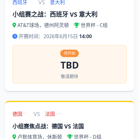
VS
西班牙
意大利
小组赛之战：西班牙 VS 意大利
AT&T球场，德州阿灵顿
世界杯 - C组
开赛时间：2026年6月15日
14:00
待开始
TBD
敬请期待
VS
德国
法国
小组赛焦点战：德国 VS 法国
卢默体育场，休斯顿
世界杯 - D组