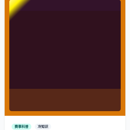
赛事科普
冷知识