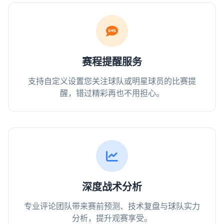
赛程提醒服务
支持自定义设置您关注球队或明星球员的比赛提
醒，错过精彩再也不用担心。
深度战术分析
专业评论团队带来赛前预测、技术复盘与球队实力
分析，提升观赛享受。