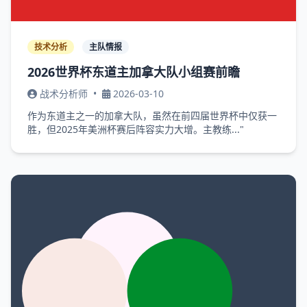
技术分析
主队情报
2026世界杯东道主加拿大队小组赛前瞻
战术分析师
•
2026-03-10
作为东道主之一的加拿大队，虽然在前四届世界杯中仅获一
胜，但2025年美洲杯赛后阵容实力大增。主教练..."