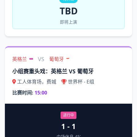
TBD
即将上演
VS
英格兰
葡萄牙
小组赛重头戏：英格兰 VS 葡萄牙
工人体育场，费城
世界杯 - E组
比赛时间:
15:00
进行中
1 - 1
中场休息 45'