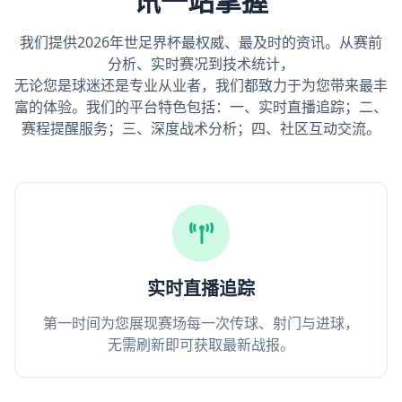
讯一站掌握
我们提供2026年世足界杯最权威、最及时的资讯。从赛前
分析、实时赛况到技术统计，
无论您是球迷还是专业从业者，我们都致力于为您带来最丰
富的体验。我们的平台特色包括：一、实时直播追踪；二、
赛程提醒服务；三、深度战术分析；四、社区互动交流。
实时直播追踪
第一时间为您展现赛场每一次传球、射门与进球，
无需刷新即可获取最新战报。