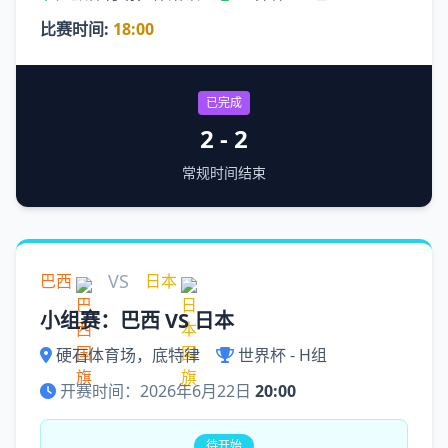
比赛时间:
18:00
已完成
2 - 2
常规时间结束
VS
巴西
日本
小组赛：巴西 VS 日本
硬石体育场，底特律
世界杯 - H组
开赛时间：2026年6月22日
20:00
待开始