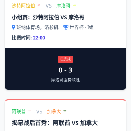
VS
沙特阿拉伯
摩洛哥
小组赛：沙特阿拉伯 VS 摩洛哥
班纳体育场，洛杉矶
世界杯 - I组
比赛时间:
22:00
已完成
0 - 3
摩洛哥强势取胜
VS
阿联酋
加拿大
揭幕战后首秀：阿联酋 VS 加拿大