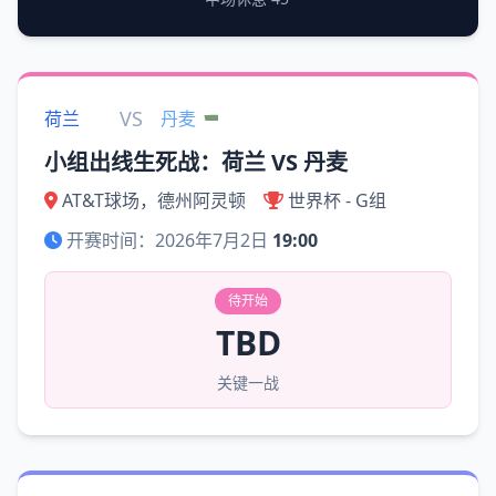
VS
荷兰
丹麦
小组出线生死战：荷兰 VS 丹麦
AT&T球场，德州阿灵顿
世界杯 - G组
开赛时间：2026年7月2日
19:00
待开始
TBD
关键一战