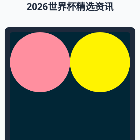
2026世界杯精选资讯