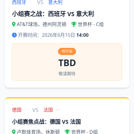
VS
西班牙
意大利
小组赛之战：西班牙 VS 意大利
AT&T球场，德州阿灵顿
世界杯 - C组
开赛时间：2026年6月15日
14:00
待开始
TBD
敬请期待
VS
德国
法国
小组赛焦点战：德国 VS 法国
卢默体育场，休斯顿
世界杯 - D组