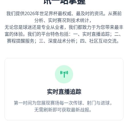
讯一站掌握
我们提供2026年世足界杯最权威、最及时的资讯。从赛前
分析、实时赛况到技术统计，
无论您是球迷还是专业从业者，我们都致力于为您带来最丰
富的体验。我们的平台特色包括：一、实时直播追踪；二、
赛程提醒服务；三、深度战术分析；四、社区互动交流。
实时直播追踪
第一时间为您展现赛场每一次传球、射门与进球，
无需刷新即可获取最新战报。