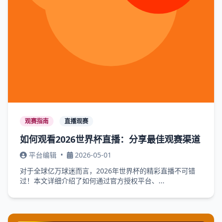
观赛指南
直播观赛
如何观看2026世界杯直播：分享最佳观赛渠道
平台编辑
•
2026-05-01
对于全球亿万球迷而言，2026年世界杯的精彩直播不可错
过！本文详细介绍了如何通过官方授权平台、...