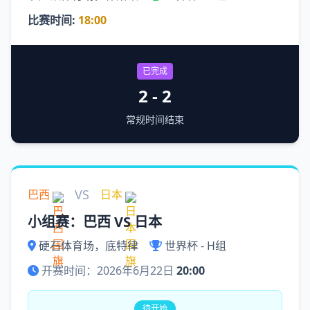
比赛时间:
18:00
已完成
2 - 2
常规时间结束
VS
巴西
日本
小组赛：巴西 VS 日本
硬石体育场，底特律
世界杯 - H组
开赛时间：2026年6月22日
20:00
待开始