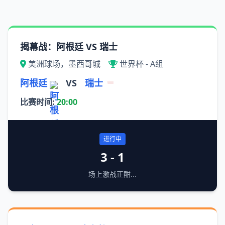
揭幕战：阿根廷 VS 瑞士
美洲球场，墨西哥城
世界杯 - A组
阿根廷
VS
瑞士
比赛时间:
20:00
进行中
3 - 1
场上激战正酣...