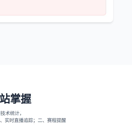
一站掌握
到技术统计，
、实时直播追踪；二、赛程提醒