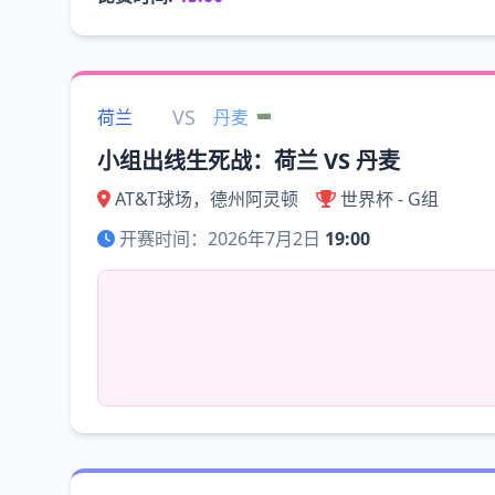
VS
荷兰
丹麦
小组出线生死战：荷兰 VS 丹麦
AT&T球场，德州阿灵顿
世界杯 - G组
开赛时间：2026年7月2日
19:00