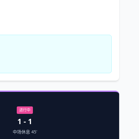
进行中
1 - 1
中场休息 45'