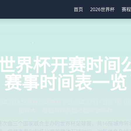
首页
2026世界杯
赛程
26世界杯开赛时间
赛事时间表一览
26年FIFA世界杯足球赛将于2026年6月11日至7月1
加拿大、墨西哥和美国三国联合举办
首次由三个国家联合主办的世界杯足球赛，共16座城市将