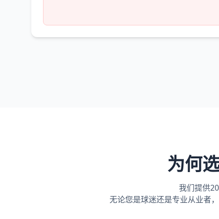
为何选
我们提供2
无论您是球迷还是专业从业者，