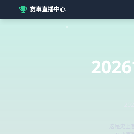
赛事直播中心
20
20
这是史上