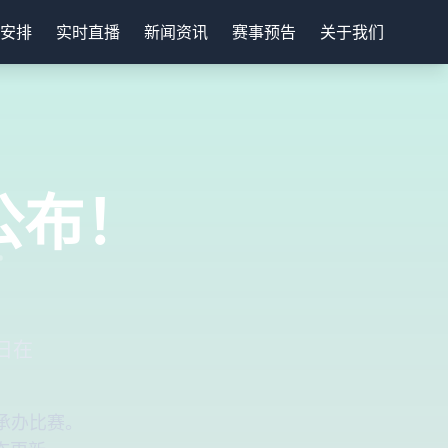
安排
实时直播
新闻资讯
赛事预告
关于我们
公布！
9日在
承办比赛。