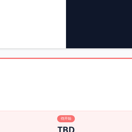
待开始
TBD