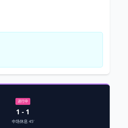
进行中
1 - 1
中场休息 45'