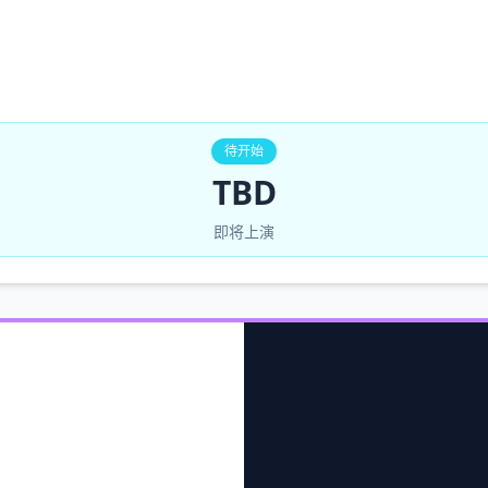
待开始
TBD
即将上演