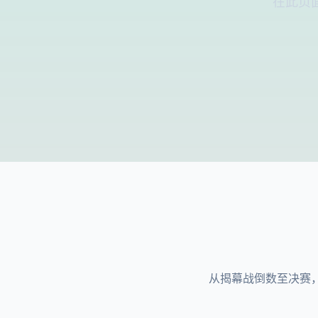
在此页
从揭幕战倒数至决赛