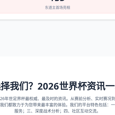
东道主首场亮相
择我们？2026世界杯资讯
026年世足界杯最权威、最及时的资讯。从赛前分析、实时赛况
我们都致力于为您带来最丰富的体验。我们的平台特色包括：一
服务；三、深度战术分析；四、社区互动交流。