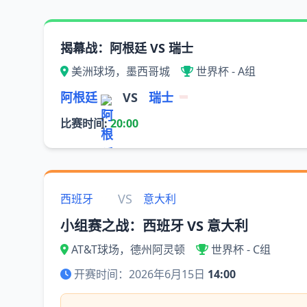
揭幕战：阿根廷 VS 瑞士
美洲球场，墨西哥城
世界杯 - A组
阿根廷
VS
瑞士
比赛时间:
20:00
VS
西班牙
意大利
小组赛之战：西班牙 VS 意大利
AT&T球场，德州阿灵顿
世界杯 - C组
开赛时间：2026年6月15日
14:00