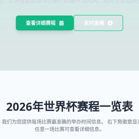
面，您将查看到每场比赛的精确开球时间、对阵信息及状
查看详细赛程
实时直播
2026年世界杯赛程一览表
，我们为您提供每场比赛最准确的举办时间信息。 右下角徽章显
任意一场比赛可查看详细信息。