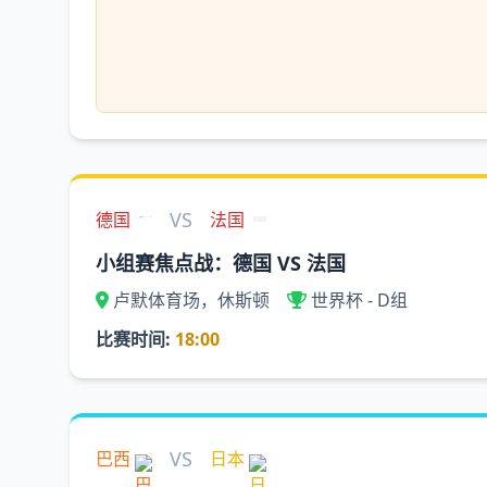
VS
德国
法国
小组赛焦点战：德国 VS 法国
卢默体育场，休斯顿
世界杯 - D组
比赛时间:
18:00
VS
巴西
日本