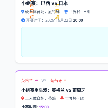
小组赛：巴西 VS 日本
硬石体育场，底特律
世界杯 - H组
开赛时间：2026年6月22日
20:00
VS
英格兰
葡萄牙
小组赛重头戏：英格兰 VS 葡萄牙
工人体育场，费城
世界杯 - E组
比赛时间:
15:00