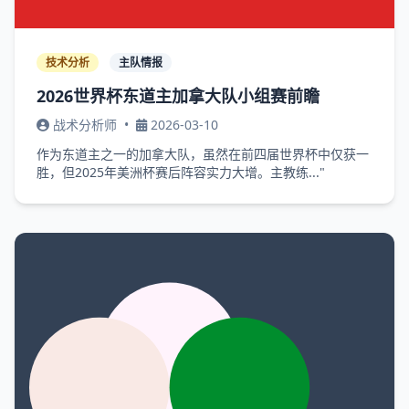
技术分析
主队情报
2026世界杯东道主加拿大队小组赛前瞻
战术分析师
•
2026-03-10
作为东道主之一的加拿大队，虽然在前四届世界杯中仅获一
胜，但2025年美洲杯赛后阵容实力大增。主教练..."