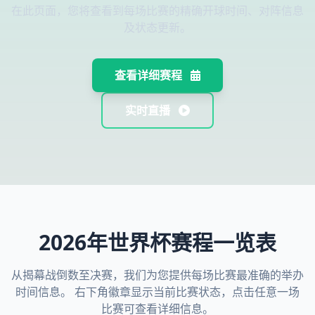
在此页面，您将查看到每场比赛的精确开球时间、对阵信息
及状态更新。
查看详细赛程
实时直播
2026年世界杯赛程一览表
从揭幕战倒数至决赛，我们为您提供每场比赛最准确的举办
时间信息。 右下角徽章显示当前比赛状态，点击任意一场
比赛可查看详细信息。