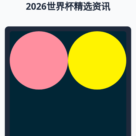
2026世界杯精选资讯