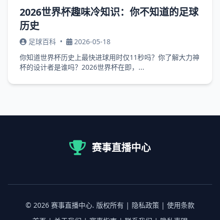
2026世界杯趣味冷知识：你不知道的足球
历史
足球百科
•
2026-05-18
你知道世界杯历史上最快进球用时仅11秒吗？你了解大力神
杯的设计者是谁吗？2026世界杯在即，...
赛事直播中心
© 2026 赛事直播中心. 版权所有 | 隐私政策 | 使用条款