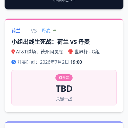
VS
荷兰
丹麦
小组出线生死战：荷兰 VS 丹麦
AT&T球场，德州阿灵顿
世界杯 - G组
开赛时间：2026年7月2日
19:00
待开始
TBD
关键一战