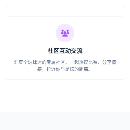
社区互动交流
汇集全球球迷的专属社区，一起热议比赛、分享情
感，拉近你与足坛的距离。