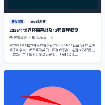
赛程指南
2026世界杯
2026年世界杯揭幕战及12强赛程概览
赛事编辑
•
2026-01-15
2026年FIFA世界杯足球赛将在2026年6月11日至7月19日期
间于加拿大、墨西哥及美国三国联合举办。这是世界杯历史
上首次由三个国家共同承办赛事，决赛阶段比...