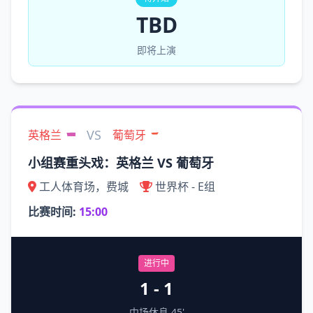
TBD
即将上演
VS
英格兰
葡萄牙
小组赛重头戏：英格兰 VS 葡萄牙
工人体育场，费城
世界杯 - E组
比赛时间:
15:00
进行中
1 - 1
中场休息 45'