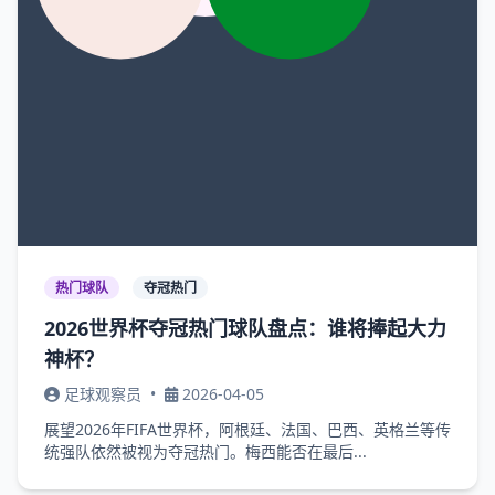
热门球队
夺冠热门
2026世界杯夺冠热门球队盘点：谁将捧起大力
神杯？
足球观察员
•
2026-04-05
展望2026年FIFA世界杯，阿根廷、法国、巴西、英格兰等传
统强队依然被视为夺冠热门。梅西能否在最后...