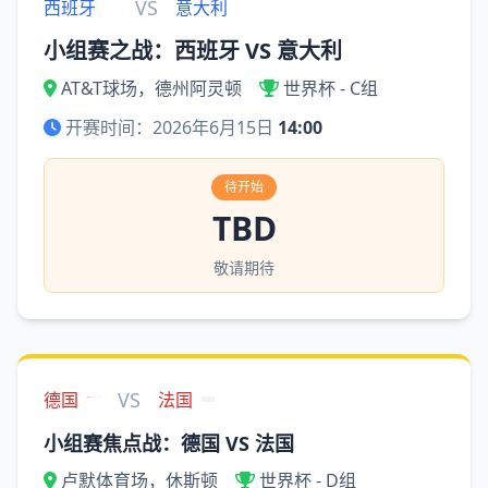
VS
西班牙
意大利
小组赛之战：西班牙 VS 意大利
AT&T球场，德州阿灵顿
世界杯 - C组
开赛时间：2026年6月15日
14:00
待开始
TBD
敬请期待
VS
德国
法国
小组赛焦点战：德国 VS 法国
卢默体育场，休斯顿
世界杯 - D组