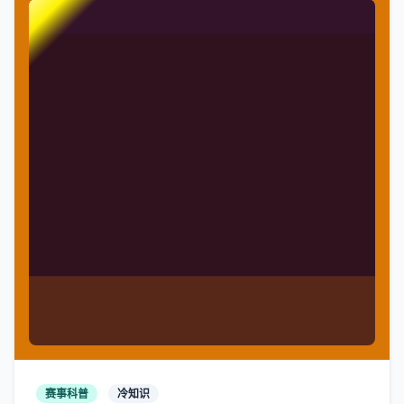
赛事科普
冷知识