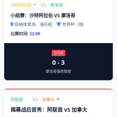
VS
沙特阿拉伯
摩洛哥
小组赛：沙特阿拉伯 VS 摩洛哥
班纳体育场，洛杉矶
世界杯 - I组
比赛时间:
22:00
已完成
0 - 3
摩洛哥强势取胜
VS
阿联酋
加拿大
揭幕战后首秀：阿联酋 VS 加拿大