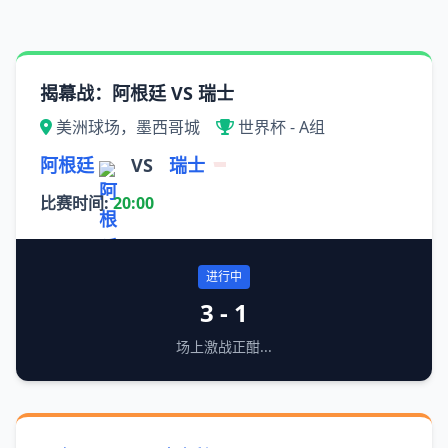
揭幕战：阿根廷 VS 瑞士
美洲球场，墨西哥城
世界杯 - A组
阿根廷
VS
瑞士
比赛时间:
20:00
进行中
3 - 1
场上激战正酣...