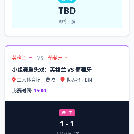
TBD
即将上演
VS
英格兰
葡萄牙
小组赛重头戏：英格兰 VS 葡萄牙
工人体育场，费城
世界杯 - E组
比赛时间:
15:00
进行中
1 - 1
中场休息 45'