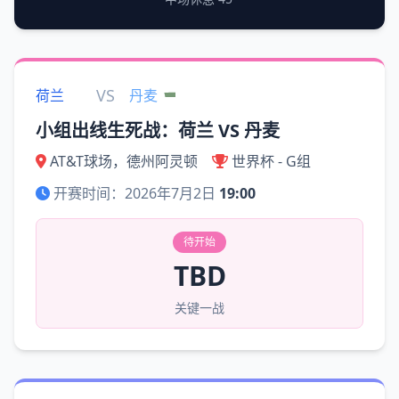
VS
荷兰
丹麦
小组出线生死战：荷兰 VS 丹麦
AT&T球场，德州阿灵顿
世界杯 - G组
开赛时间：2026年7月2日
19:00
待开始
TBD
关键一战