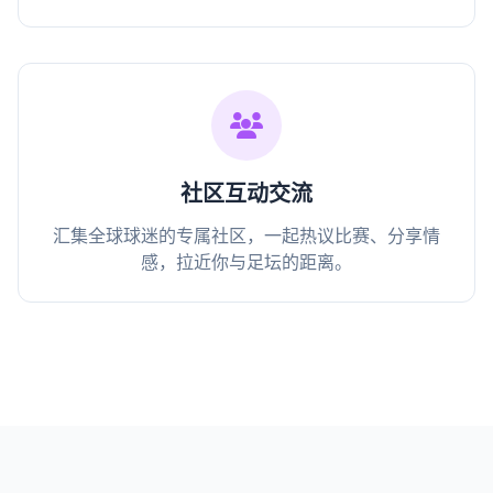
社区互动交流
汇集全球球迷的专属社区，一起热议比赛、分享情
感，拉近你与足坛的距离。