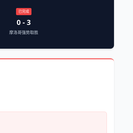
已完成
0 - 3
摩洛哥强势取胜