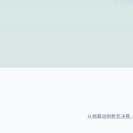
在此页
从揭幕战倒数至决赛