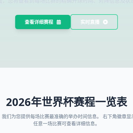
面，您将查看到每场比赛的精确开球时间、对阵信息及状
查看详细赛程
实时直播
2026年世界杯赛程一览表
，我们为您提供每场比赛最准确的举办时间信息。 右下角徽章显
任意一场比赛可查看详细信息。