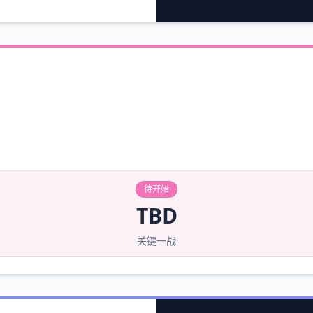
待开始
TBD
关键一战