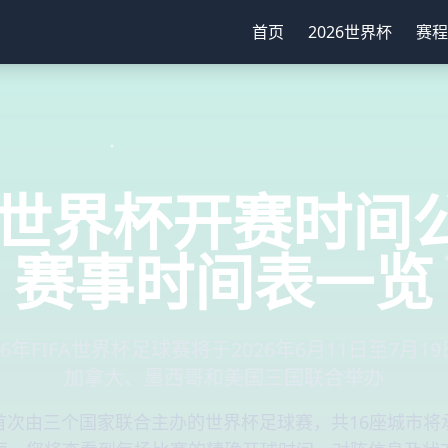
首页
2026世界杯
赛程
26世界杯开赛时间
赛事时间表一览
26年FIFA世界杯足球赛将于2026年6月11日至7月1
加拿大、墨西哥和美国三国联合举办
首次由三个国家联合主办的世界杯足球赛，共16座城市将