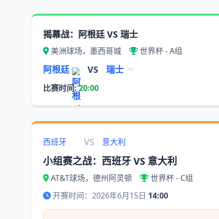
揭幕战：阿根廷 VS 瑞士
美洲球场，墨西哥城
世界杯 - A组
阿根廷
VS
瑞士
比赛时间:
20:00
VS
西班牙
意大利
小组赛之战：西班牙 VS 意大利
AT&T球场，德州阿灵顿
世界杯 - C组
开赛时间：2026年6月15日
14:00