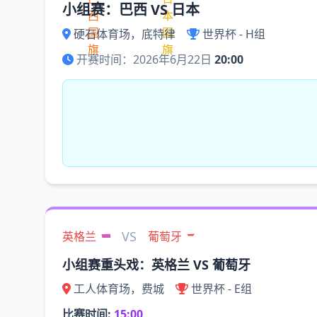
小组赛：巴西 VS 日本
硬石体育场，底特律
世界杯 - H组
开赛时间：2026年6月22日
20:00
VS
英格兰
葡萄牙
小组赛重头戏：英格兰 VS 葡萄牙
工人体育场，费城
世界杯 - E组
比赛时间:
15:00