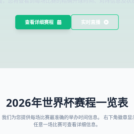
面，您将查看到每场比赛的精确开球时间、对阵信息及状
查看详细赛程
实时直播
2026年世界杯赛程一览表
，我们为您提供每场比赛最准确的举办时间信息。 右下角徽章显
任意一场比赛可查看详细信息。