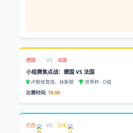
VS
德国
法国
小组赛焦点战：德国 VS 法国
卢默体育场，休斯顿
世界杯 - D组
比赛时间:
18:00
VS
巴西
日本