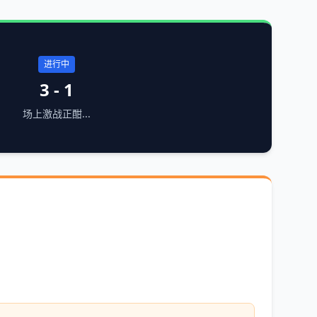
进行中
3 - 1
场上激战正酣...