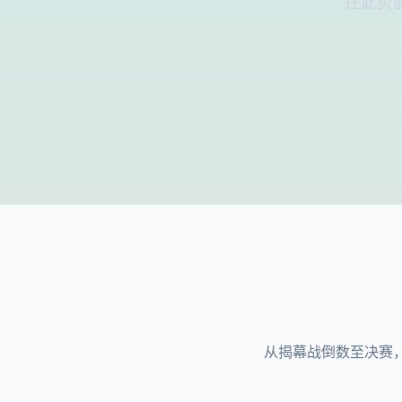
在此页
从揭幕战倒数至决赛