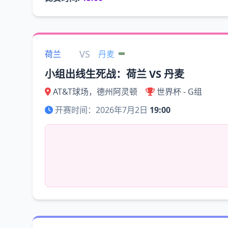
VS
荷兰
丹麦
小组出线生死战：荷兰 VS 丹麦
AT&T球场，德州阿灵顿
世界杯 - G组
开赛时间：2026年7月2日
19:00