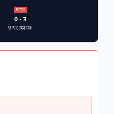
已完成
0 - 3
摩洛哥强势取胜