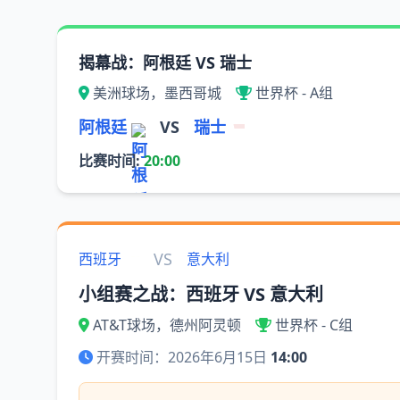
揭幕战：阿根廷 VS 瑞士
美洲球场，墨西哥城
世界杯 - A组
阿根廷
VS
瑞士
比赛时间:
20:00
VS
西班牙
意大利
小组赛之战：西班牙 VS 意大利
AT&T球场，德州阿灵顿
世界杯 - C组
开赛时间：2026年6月15日
14:00