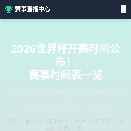
赛事直播中心
2026世界杯开赛时间公
布！
赛事时间表一览
2026年FIFA世界杯足球赛将于2026年6月11日至7月
19日在
加拿大、墨西哥和美国三国联合举办
这是史上首次由三个国家联合主办的世界杯足球赛，共16
座城市将承办比赛。