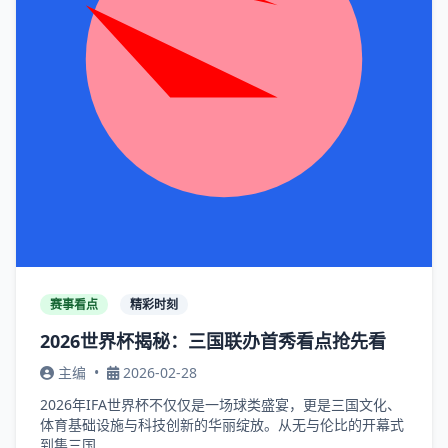
赛事看点
精彩时刻
2026世界杯揭秘：三国联办首秀看点抢先看
主编
•
2026-02-28
2026年IFA世界杯不仅仅是一场球类盛宴，更是三国文化、
体育基础设施与科技创新的华丽绽放。从无与伦比的开幕式
到集三国...