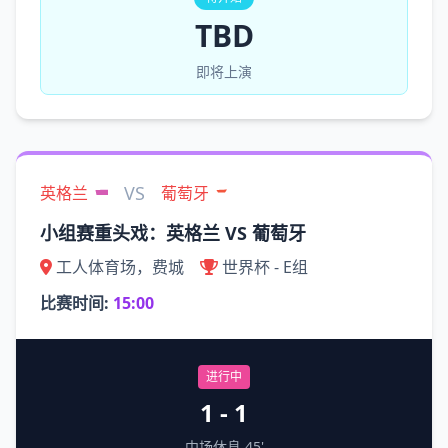
TBD
即将上演
VS
英格兰
葡萄牙
小组赛重头戏：英格兰 VS 葡萄牙
工人体育场，费城
世界杯 - E组
比赛时间:
15:00
进行中
1 - 1
中场休息 45'