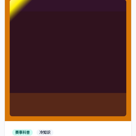
赛事科普
冷知识