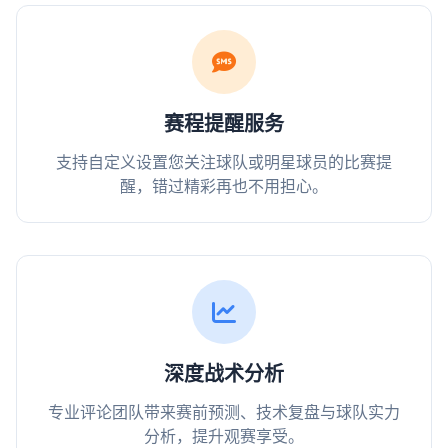
赛程提醒服务
支持自定义设置您关注球队或明星球员的比赛提
醒，错过精彩再也不用担心。
深度战术分析
专业评论团队带来赛前预测、技术复盘与球队实力
分析，提升观赛享受。