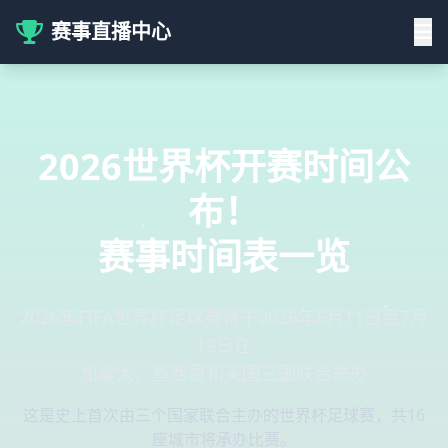
赛事直播中心
2026世界杯开赛时间公
布！
赛事时间表一览
2026年FIFA世界杯足球赛将于2026年6月11日至7月
19日在
加拿大、墨西哥和美国三国联合举办
这是史上首次由三个国家联合主办的世界杯足球赛，共16
座城市将承办比赛。