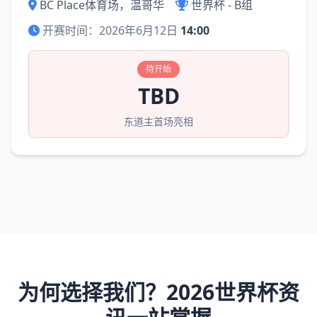
BC Place体育场，温哥华
世界杯 - B组
开赛时间：2026年6月12日
14:00
待开始
TBD
东道主首场亮相
为何选择我们？2026世界杯资