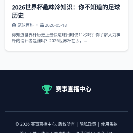
2026世界杯趣味冷知识：你不知道的足球
历史
足球百科
•
2026-05-18
你知道世界杯历史上最快进球用时仅11秒吗？你了解大力神
杯的设计者是谁吗？2026世界杯在即，...
赛事直播中心
© 2026 赛事直播中心. 版权所有 | 隐私政策 | 使用条款