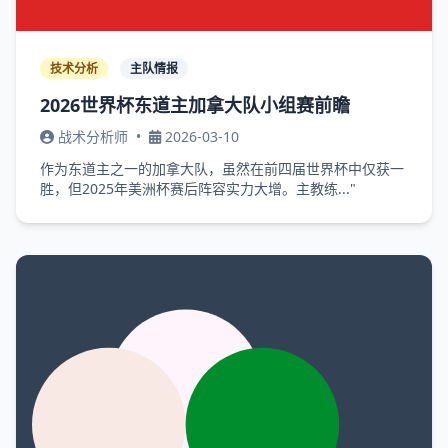
技术分析
主队情报
2026世界杯东道主加拿大队小组赛前瞻
战术分析师
•
2026-03-10
作为东道主之一的加拿大队，虽然在前四届世界杯中仅获一
胜，但2025年美洲杯赛后阵容实力大增。主教练..."