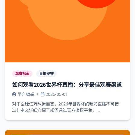
观赛指南
直播观赛
如何观看2026世界杯直播：分享最佳观赛渠道
平台编辑
•
2026-05-01
对于全球亿万球迷而言，2026年世界杯的精彩直播不可错
过！本文详细介绍了如何通过官方授权平台、...