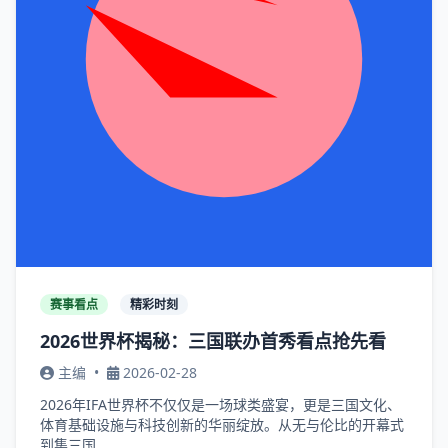
赛事看点
精彩时刻
2026世界杯揭秘：三国联办首秀看点抢先看
主编
•
2026-02-28
2026年IFA世界杯不仅仅是一场球类盛宴，更是三国文化、
体育基础设施与科技创新的华丽绽放。从无与伦比的开幕式
到集三国...