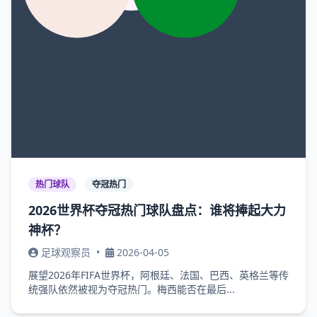
热门球队
夺冠热门
2026世界杯夺冠热门球队盘点：谁将捧起大力
神杯？
足球观察员
•
2026-04-05
展望2026年FIFA世界杯，阿根廷、法国、巴西、英格兰等传
统强队依然被视为夺冠热门。梅西能否在最后...