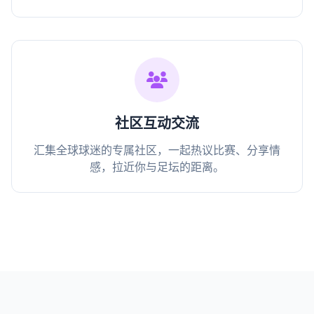
社区互动交流
汇集全球球迷的专属社区，一起热议比赛、分享情
感，拉近你与足坛的距离。