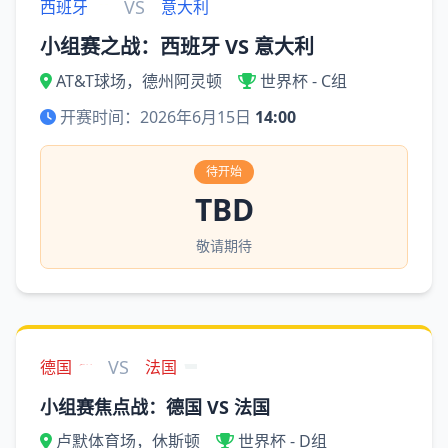
VS
西班牙
意大利
小组赛之战：西班牙 VS 意大利
AT&T球场，德州阿灵顿
世界杯 - C组
开赛时间：2026年6月15日
14:00
待开始
TBD
敬请期待
VS
德国
法国
小组赛焦点战：德国 VS 法国
卢默体育场，休斯顿
世界杯 - D组