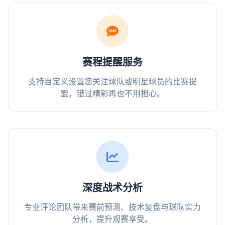
赛程提醒服务
支持自定义设置您关注球队或明星球员的比赛提
醒，错过精彩再也不用担心。
深度战术分析
专业评论团队带来赛前预测、技术复盘与球队实力
分析，提升观赛享受。