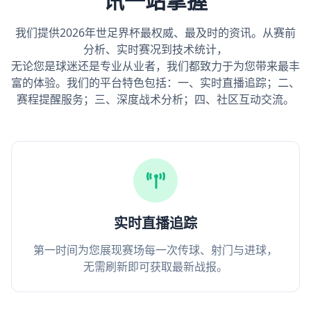
讯一站掌握
我们提供2026年世足界杯最权威、最及时的资讯。从赛前
分析、实时赛况到技术统计，
无论您是球迷还是专业从业者，我们都致力于为您带来最丰
富的体验。我们的平台特色包括：一、实时直播追踪；二、
赛程提醒服务；三、深度战术分析；四、社区互动交流。
实时直播追踪
第一时间为您展现赛场每一次传球、射门与进球，
无需刷新即可获取最新战报。