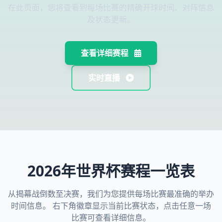
在此页面，您将查看到每场比赛的精确开球时间、对阵信息
及状态更新。
查看详细赛程
实时直播
2026年世界杯赛程一览表
从揭幕战倒数至决赛，我们为您提供每场比赛最准确的举办
时间信息。 右下角徽章显示当前比赛状态，点击任意一场
比赛可查看详细信息。