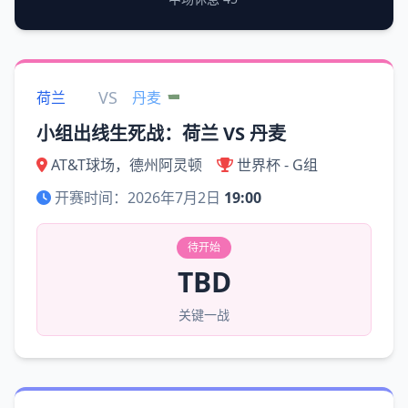
VS
荷兰
丹麦
小组出线生死战：荷兰 VS 丹麦
AT&T球场，德州阿灵顿
世界杯 - G组
开赛时间：2026年7月2日
19:00
待开始
TBD
关键一战