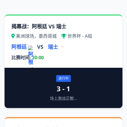
揭幕战：阿根廷 VS 瑞士
美洲球场，墨西哥城
世界杯 - A组
阿根廷
VS
瑞士
比赛时间:
20:00
进行中
3 - 1
场上激战正酣...