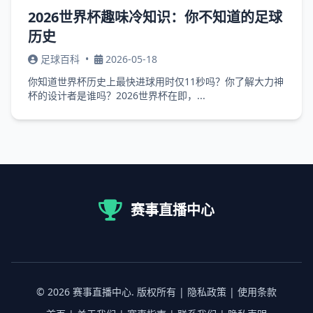
2026世界杯趣味冷知识：你不知道的足球
历史
足球百科
•
2026-05-18
你知道世界杯历史上最快进球用时仅11秒吗？你了解大力神
杯的设计者是谁吗？2026世界杯在即，...
赛事直播中心
© 2026 赛事直播中心. 版权所有 | 隐私政策 | 使用条款