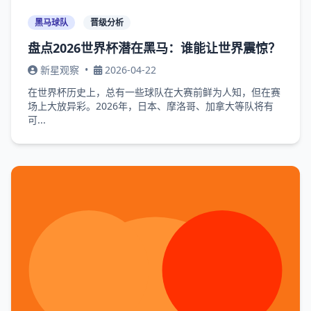
黑马球队
晋级分析
盘点2026世界杯潜在黑马：谁能让世界震惊？
新星观察
•
2026-04-22
在世界杯历史上，总有一些球队在大赛前鲜为人知，但在赛
场上大放异彩。2026年，日本、摩洛哥、加拿大等队将有
可...