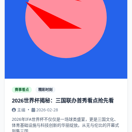
赛事看点
精彩时刻
2026世界杯揭秘：三国联办首秀看点抢先看
主编
•
2026-02-28
2026年IFA世界杯不仅仅是一场球类盛宴，更是三国文化、
体育基础设施与科技创新的华丽绽放。从无与伦比的开幕式
到集三国...