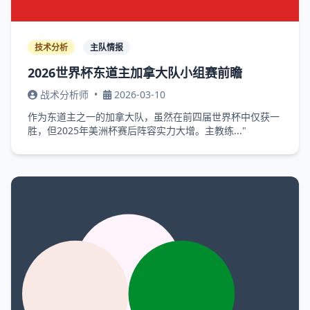
技术分析
主队情报
2026世界杯东道主加拿大队小组赛前瞻
战术分析师
•
2026-03-10
作为东道主之一的加拿大队，虽然在前四届世界杯中仅获一
胜，但2025年美洲杯赛后阵容实力大增。主教练..."