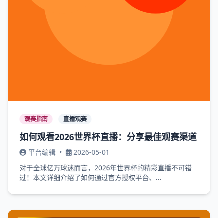
观赛指南
直播观赛
如何观看2026世界杯直播：分享最佳观赛渠道
平台编辑
•
2026-05-01
对于全球亿万球迷而言，2026年世界杯的精彩直播不可错
过！本文详细介绍了如何通过官方授权平台、...