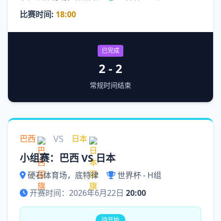
比赛时间:
18:00
已完成
2 - 2
常规时间结束
VS
巴西
日本
小组赛：巴西 VS 日本
硬石体育场，底特律
世界杯 - H组
开赛时间：2026年6月22日
20:00
待开始