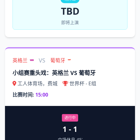
TBD
即将上演
VS
英格兰
葡萄牙
小组赛重头戏：英格兰 VS 葡萄牙
工人体育场，费城
世界杯 - E组
比赛时间:
15:00
进行中
1 - 1
中场休息 45'