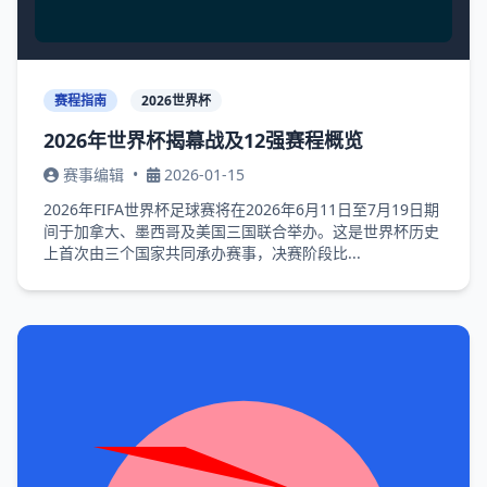
赛程指南
2026世界杯
2026年世界杯揭幕战及12强赛程概览
赛事编辑
•
2026-01-15
2026年FIFA世界杯足球赛将在2026年6月11日至7月19日期
间于加拿大、墨西哥及美国三国联合举办。这是世界杯历史
上首次由三个国家共同承办赛事，决赛阶段比...