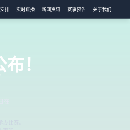
安排
实时直播
新闻资讯
赛事预告
关于我们
公布！
9日在
承办比赛。