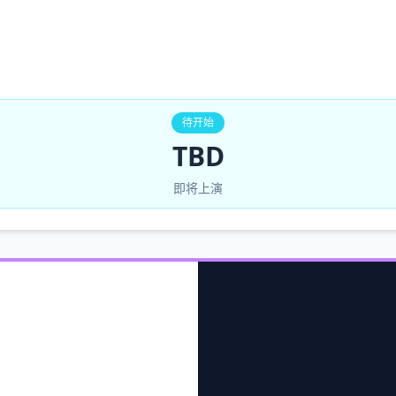
待开始
TBD
即将上演