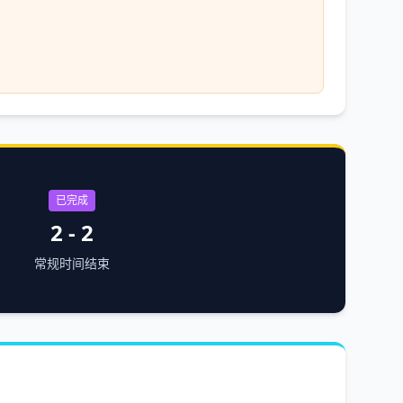
已完成
2 - 2
常规时间结束