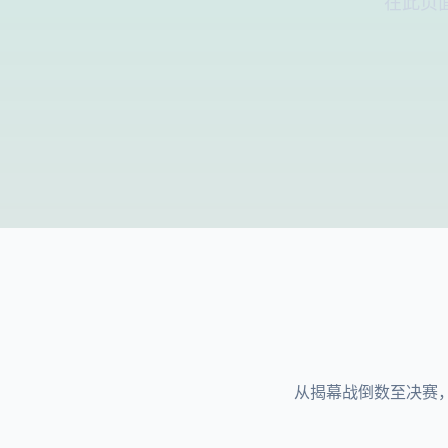
在此页
从揭幕战倒数至决赛