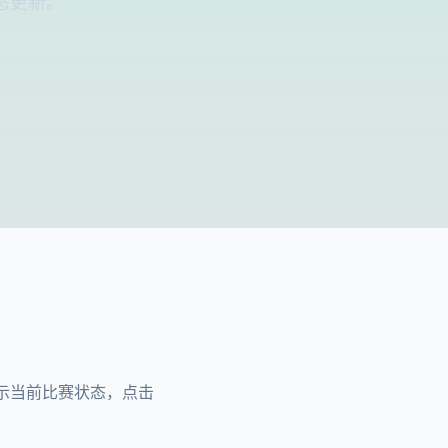
态更新。
示当前比赛状态，点击