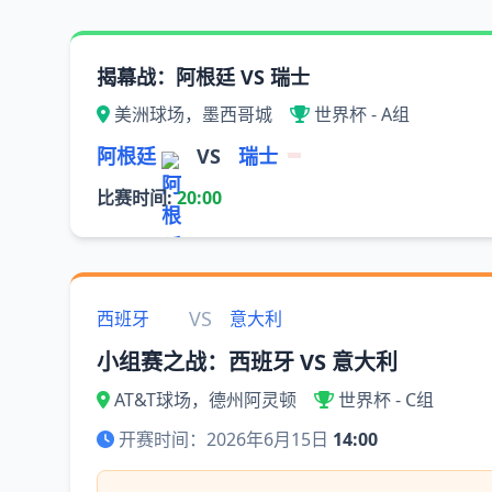
揭幕战：阿根廷 VS 瑞士
美洲球场，墨西哥城
世界杯 - A组
阿根廷
VS
瑞士
比赛时间:
20:00
VS
西班牙
意大利
小组赛之战：西班牙 VS 意大利
AT&T球场，德州阿灵顿
世界杯 - C组
开赛时间：2026年6月15日
14:00