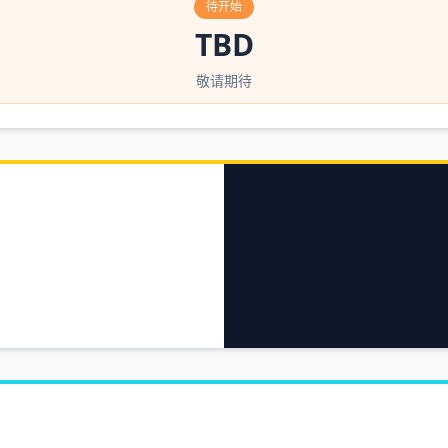
待开始
TBD
敬请期待