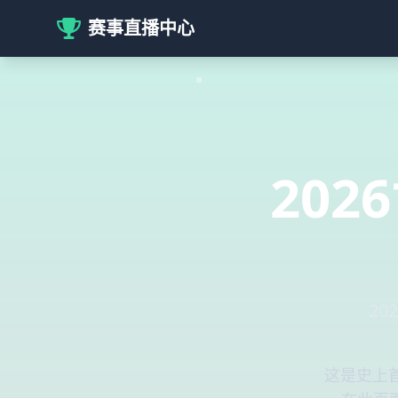
赛事直播中心
20
20
这是史上