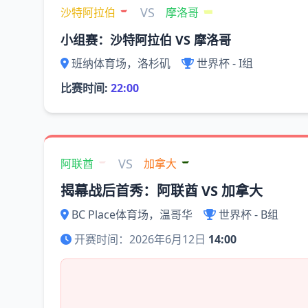
VS
沙特阿拉伯
摩洛哥
小组赛：沙特阿拉伯 VS 摩洛哥
班纳体育场，洛杉矶
世界杯 - I组
比赛时间:
22:00
VS
阿联酋
加拿大
揭幕战后首秀：阿联酋 VS 加拿大
BC Place体育场，温哥华
世界杯 - B组
开赛时间：2026年6月12日
14:00