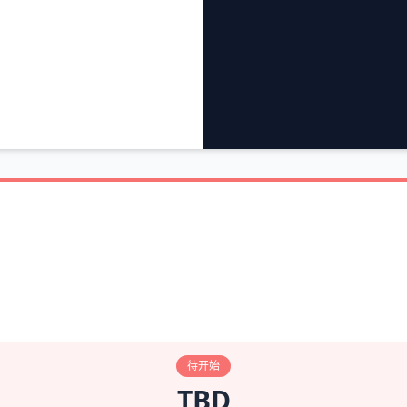
待开始
TBD