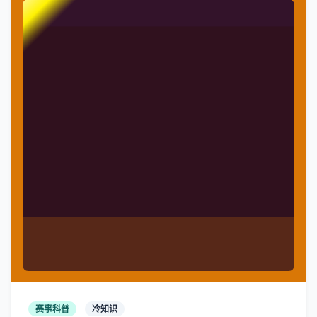
赛事科普
冷知识