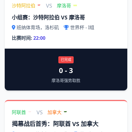
VS
沙特阿拉伯
摩洛哥
小组赛：沙特阿拉伯 VS 摩洛哥
班纳体育场，洛杉矶
世界杯 - I组
比赛时间:
22:00
已完成
0 - 3
摩洛哥强势取胜
VS
阿联酋
加拿大
揭幕战后首秀：阿联酋 VS 加拿大