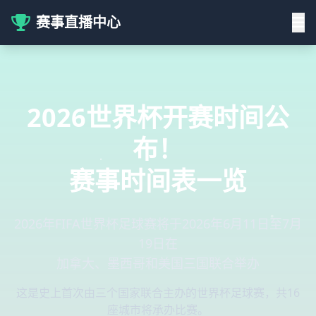
赛事直播中心
2026世界杯开赛时间公
布！
赛事时间表一览
2026年FIFA世界杯足球赛将于2026年6月11日至7月
19日在
加拿大、墨西哥和美国三国联合举办
这是史上首次由三个国家联合主办的世界杯足球赛，共16
座城市将承办比赛。