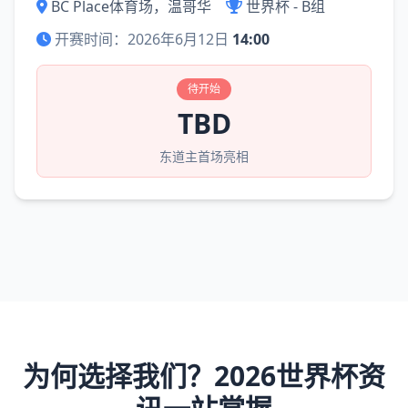
BC Place体育场，温哥华
世界杯 - B组
开赛时间：2026年6月12日
14:00
待开始
TBD
东道主首场亮相
为何选择我们？2026世界杯资