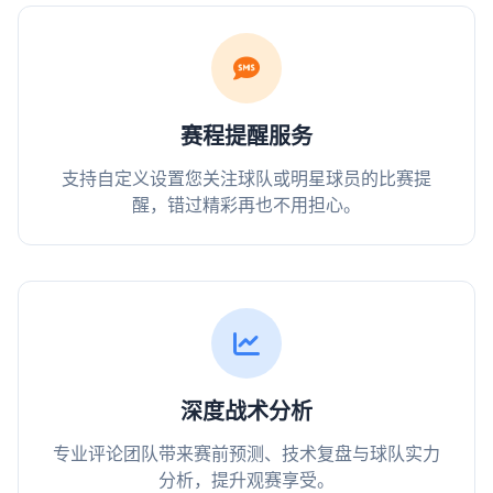
赛程提醒服务
支持自定义设置您关注球队或明星球员的比赛提
醒，错过精彩再也不用担心。
深度战术分析
专业评论团队带来赛前预测、技术复盘与球队实力
分析，提升观赛享受。