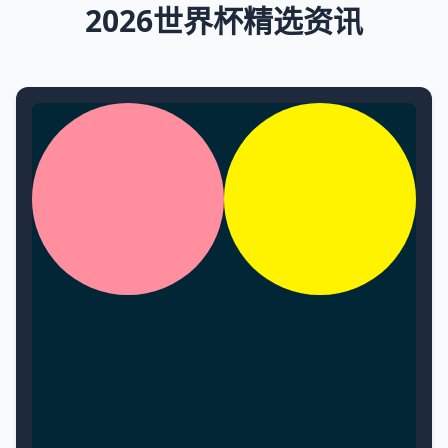
2026世界杯精选资讯