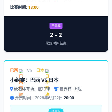
比赛时间:
18:00
已完成
2 - 2
常规时间结束
VS
巴西
日本
小组赛：巴西 VS 日本
硬石体育场，底特律
世界杯 - H组
开赛时间：2026年6月22日
20:00
待开始