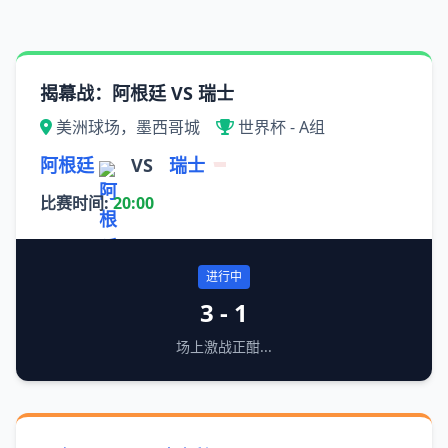
揭幕战：阿根廷 VS 瑞士
美洲球场，墨西哥城
世界杯 - A组
阿根廷
VS
瑞士
比赛时间:
20:00
进行中
3 - 1
场上激战正酣...