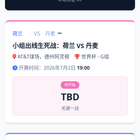
VS
荷兰
丹麦
小组出线生死战：荷兰 VS 丹麦
AT&T球场，德州阿灵顿
世界杯 - G组
开赛时间：2026年7月2日
19:00
待开始
TBD
关键一战