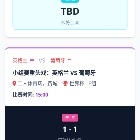
TBD
即将上演
VS
英格兰
葡萄牙
小组赛重头戏：英格兰 VS 葡萄牙
工人体育场，费城
世界杯 - E组
比赛时间:
15:00
进行中
1 - 1
中场休息 45'