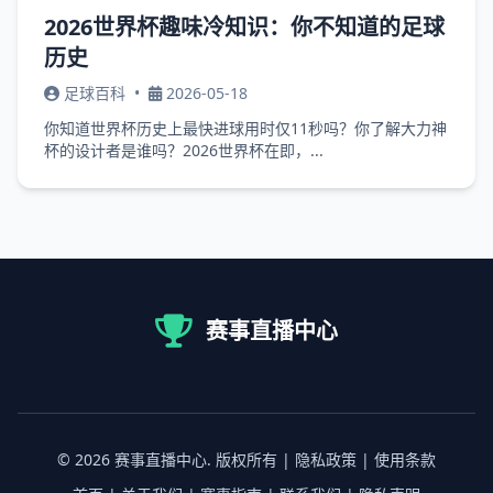
2026世界杯趣味冷知识：你不知道的足球
历史
足球百科
•
2026-05-18
你知道世界杯历史上最快进球用时仅11秒吗？你了解大力神
杯的设计者是谁吗？2026世界杯在即，...
赛事直播中心
© 2026 赛事直播中心. 版权所有 | 隐私政策 | 使用条款