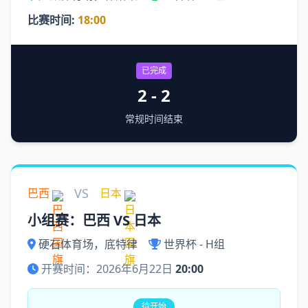
比赛时间:
18:00
已完成
2 - 2
常规时间结束
VS
巴西
日本
小组赛：巴西 VS 日本
硬石体育场，底特律
世界杯 - H组
开赛时间：2026年6月22日
20:00
待开始