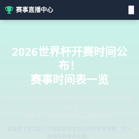
赛事直播中心
2026世界杯开赛时间公
布！
赛事时间表一览
2026年FIFA世界杯足球赛将于2026年6月11日至7月
19日在
加拿大、墨西哥和美国三国联合举办
这是史上首次由三个国家联合主办的世界杯足球赛，共16
座城市将承办比赛。