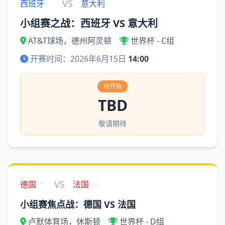
VS
西班牙
意大利
小组赛之战：西班牙 VS 意大利
AT&T球场，德州阿灵顿
世界杯 - C组
开赛时间：2026年6月15日
14:00
待开始
TBD
敬请期待
VS
德国
法国
小组赛焦点战：德国 VS 法国
卢默体育场，休斯顿
世界杯 - D组