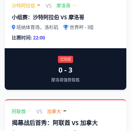
VS
沙特阿拉伯
摩洛哥
小组赛：沙特阿拉伯 VS 摩洛哥
班纳体育场，洛杉矶
世界杯 - I组
比赛时间:
22:00
已完成
0 - 3
摩洛哥强势取胜
VS
阿联酋
加拿大
揭幕战后首秀：阿联酋 VS 加拿大