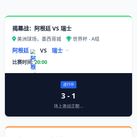
揭幕战：阿根廷 VS 瑞士
美洲球场，墨西哥城
世界杯 - A组
阿根廷
VS
瑞士
比赛时间:
20:00
进行中
3 - 1
场上激战正酣...