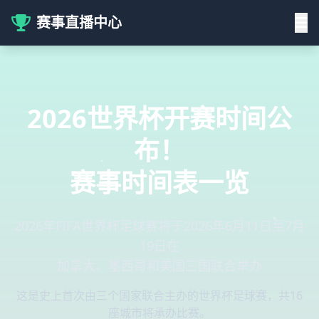
赛事直播中心
2026世界杯开赛时间公
布！
赛事时间表一览
2026年FIFA世界杯足球赛将于2026年6月11日至7月
19日在
加拿大、墨西哥和美国三国联合举办
这是史上首次由三个国家联合主办的世界杯足球赛，共16
座城市将承办比赛。