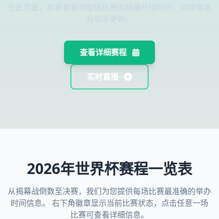
在此页面，您将查看到每场比赛的精确开球时间、对阵信息
及状态更新。
查看详细赛程
实时直播
2026年世界杯赛程一览表
从揭幕战倒数至决赛，我们为您提供每场比赛最准确的举办
时间信息。 右下角徽章显示当前比赛状态，点击任意一场
比赛可查看详细信息。