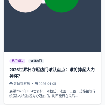
热门球队
夺冠热门
2026世界杯夺冠热门球队盘点：谁将捧起大力
神杯？
足球观察员
•
2026-04-05
展望2026年FIFA世界杯，阿根廷、法国、巴西、英格兰等传
统强队依然被视为夺冠热门。梅西能否在最后...