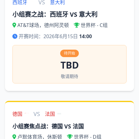
VS
西班牙
意大利
小组赛之战：西班牙 VS 意大利
AT&T球场，德州阿灵顿
世界杯 - C组
开赛时间：2026年6月15日
14:00
待开始
TBD
敬请期待
VS
德国
法国
小组赛焦点战：德国 VS 法国
卢默体育场，休斯顿
世界杯 - D组