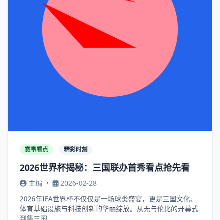
赛事看点
精彩时刻
2026世界杯揭秘：三国联办首秀看点抢先看
主编
•
2026-02-28
2026年IFA世界杯不仅仅是一场球类盛宴，更是三国文化、
体育基础设施与科技创新的华丽绽放。从无与伦比的开幕式
到集三国...