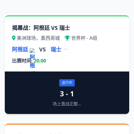
揭幕战：阿根廷 VS 瑞士
美洲球场，墨西哥城
世界杯 - A组
阿根廷
VS
瑞士
比赛时间:
20:00
进行中
3 - 1
场上激战正酣...