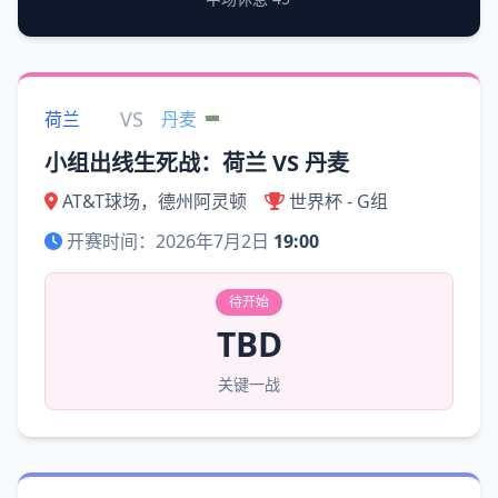
VS
荷兰
丹麦
小组出线生死战：荷兰 VS 丹麦
AT&T球场，德州阿灵顿
世界杯 - G组
开赛时间：2026年7月2日
19:00
待开始
TBD
关键一战