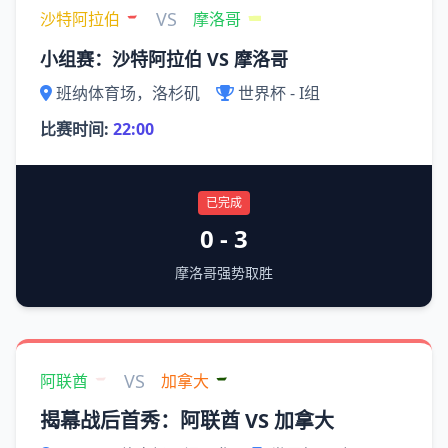
VS
沙特阿拉伯
摩洛哥
小组赛：沙特阿拉伯 VS 摩洛哥
班纳体育场，洛杉矶
世界杯 - I组
比赛时间:
22:00
已完成
0 - 3
摩洛哥强势取胜
VS
阿联酋
加拿大
揭幕战后首秀：阿联酋 VS 加拿大