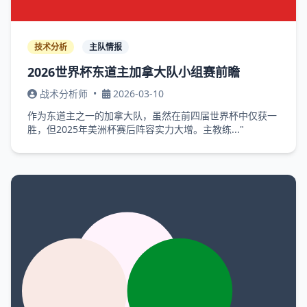
技术分析
主队情报
2026世界杯东道主加拿大队小组赛前瞻
战术分析师
•
2026-03-10
作为东道主之一的加拿大队，虽然在前四届世界杯中仅获一
胜，但2025年美洲杯赛后阵容实力大增。主教练..."