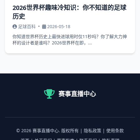
2026世界杯趣味冷知识：你不知道的足球
历史
足球百科
•
2026-05-18
你知道世界杯历史上最快进球用时仅11秒吗？你了解大力神
杯的设计者是谁吗？2026世界杯在即，...
赛事直播中心
© 2026 赛事直播中心. 版权所有 | 隐私政策 | 使用条款