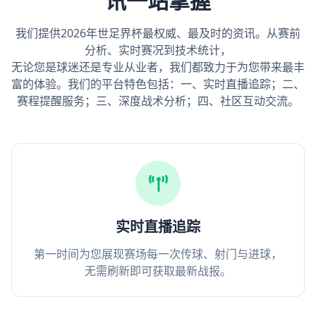
讯一站掌握
我们提供2026年世足界杯最权威、最及时的资讯。从赛前
分析、实时赛况到技术统计，
无论您是球迷还是专业从业者，我们都致力于为您带来最丰
富的体验。我们的平台特色包括：一、实时直播追踪；二、
赛程提醒服务；三、深度战术分析；四、社区互动交流。
实时直播追踪
第一时间为您展现赛场每一次传球、射门与进球，
无需刷新即可获取最新战报。