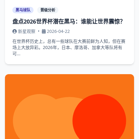
黑马球队
晋级分析
盘点2026世界杯潜在黑马：谁能让世界震惊？
新星观察
•
2026-04-22
在世界杯历史上，总有一些球队在大赛前鲜为人知，但在赛
场上大放异彩。2026年，日本、摩洛哥、加拿大等队将有
可...