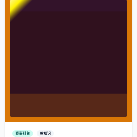
赛事科普
冷知识