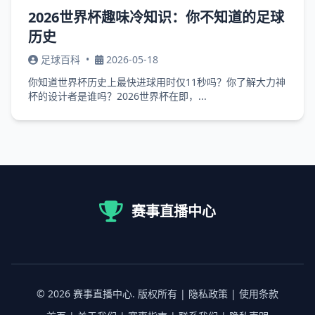
2026世界杯趣味冷知识：你不知道的足球
历史
足球百科
•
2026-05-18
你知道世界杯历史上最快进球用时仅11秒吗？你了解大力神
杯的设计者是谁吗？2026世界杯在即，...
赛事直播中心
© 2026 赛事直播中心. 版权所有 | 隐私政策 | 使用条款