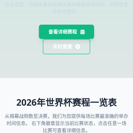
在此页面，您将查看到每场比赛的精确开球时间、对阵信息
及状态更新。
查看详细赛程
实时直播
2026年世界杯赛程一览表
从揭幕战倒数至决赛，我们为您提供每场比赛最准确的举办
时间信息。 右下角徽章显示当前比赛状态，点击任意一场
比赛可查看详细信息。