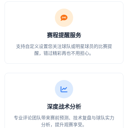
赛程提醒服务
支持自定义设置您关注球队或明星球员的比赛提
醒，错过精彩再也不用担心。
深度战术分析
专业评论团队带来赛前预测、技术复盘与球队实力
分析，提升观赛享受。