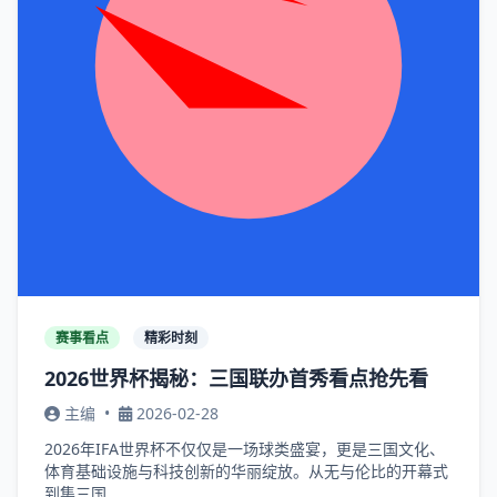
赛事看点
精彩时刻
2026世界杯揭秘：三国联办首秀看点抢先看
主编
•
2026-02-28
2026年IFA世界杯不仅仅是一场球类盛宴，更是三国文化、
体育基础设施与科技创新的华丽绽放。从无与伦比的开幕式
到集三国...