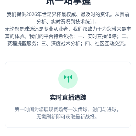
讯一站掌握
我们提供2026年世足界杯最权威、最及时的资讯。从赛前
分析、实时赛况到技术统计，
无论您是球迷还是专业从业者，我们都致力于为您带来最丰
富的体验。我们的平台特色包括：一、实时直播追踪；二、
赛程提醒服务；三、深度战术分析；四、社区互动交流。
实时直播追踪
第一时间为您展现赛场每一次传球、射门与进球，
无需刷新即可获取最新战报。