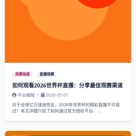
观赛指南
直播观赛
如何观看2026世界杯直播：分享最佳观赛渠道
平台编辑
•
2026-05-01
对于全球亿万球迷而言，2026年世界杯的精彩直播不可错
过！本文详细介绍了如何通过官方授权平台、...