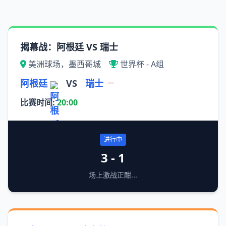
揭幕战：阿根廷 VS 瑞士
美洲球场，墨西哥城
世界杯 - A组
阿根廷
VS
瑞士
比赛时间:
20:00
进行中
3 - 1
场上激战正酣...