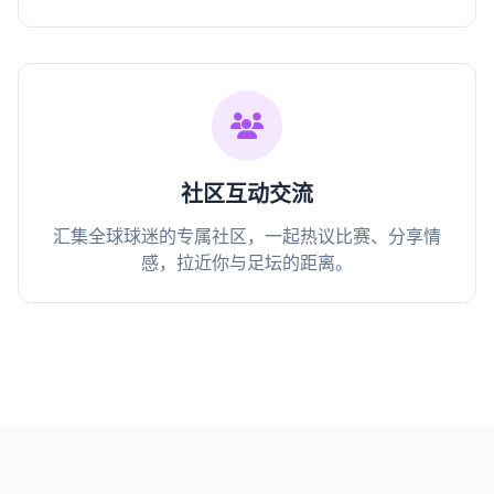
社区互动交流
汇集全球球迷的专属社区，一起热议比赛、分享情
感，拉近你与足坛的距离。