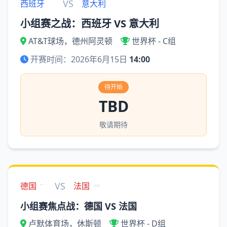
VS
西班牙
意大利
小组赛之战：西班牙 VS 意大利
AT&T球场，德州阿灵顿
世界杯 - C组
开赛时间：2026年6月15日
14:00
待开始
TBD
敬请期待
VS
德国
法国
小组赛焦点战：德国 VS 法国
卢默体育场，休斯顿
世界杯 - D组