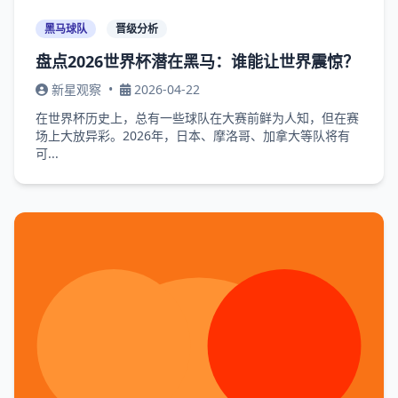
黑马球队
晋级分析
盘点2026世界杯潜在黑马：谁能让世界震惊？
新星观察
•
2026-04-22
在世界杯历史上，总有一些球队在大赛前鲜为人知，但在赛
场上大放异彩。2026年，日本、摩洛哥、加拿大等队将有
可...