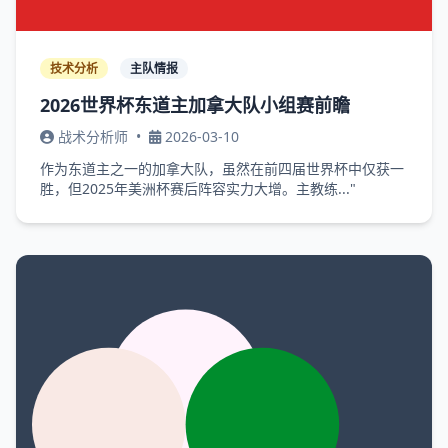
技术分析
主队情报
2026世界杯东道主加拿大队小组赛前瞻
战术分析师
•
2026-03-10
作为东道主之一的加拿大队，虽然在前四届世界杯中仅获一
胜，但2025年美洲杯赛后阵容实力大增。主教练..."