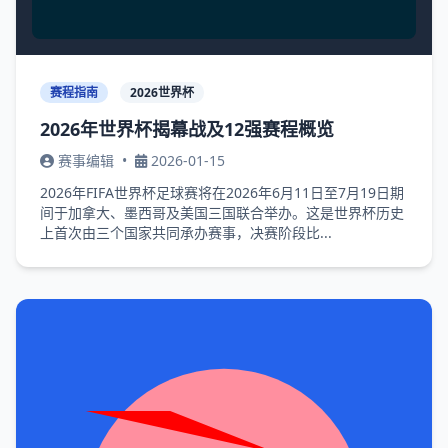
赛程指南
2026世界杯
2026年世界杯揭幕战及12强赛程概览
赛事编辑
•
2026-01-15
2026年FIFA世界杯足球赛将在2026年6月11日至7月19日期
间于加拿大、墨西哥及美国三国联合举办。这是世界杯历史
上首次由三个国家共同承办赛事，决赛阶段比...