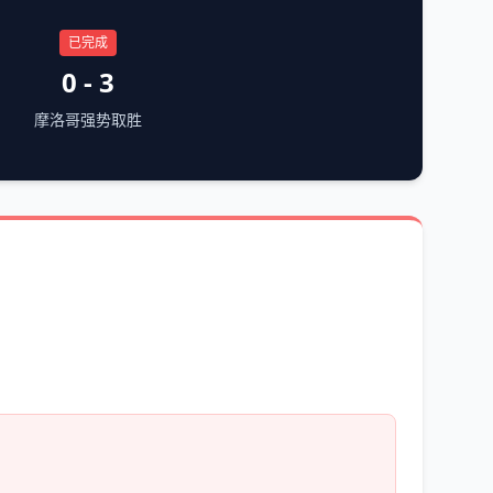
已完成
0 - 3
摩洛哥强势取胜