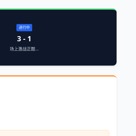
进行中
3 - 1
场上激战正酣...