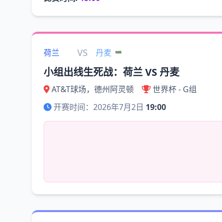
VS
荷兰
丹麦
小组出线生死战：荷兰 VS 丹麦
AT&T球场，德州阿灵顿
世界杯 - G组
开赛时间：2026年7月2日
19:00