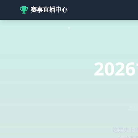
赛事直播中心
20
20
这是史上