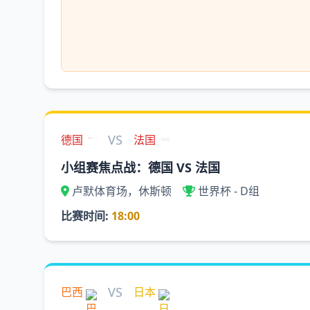
VS
德国
法国
小组赛焦点战：德国 VS 法国
卢默体育场，休斯顿
世界杯 - D组
比赛时间:
18:00
VS
巴西
日本