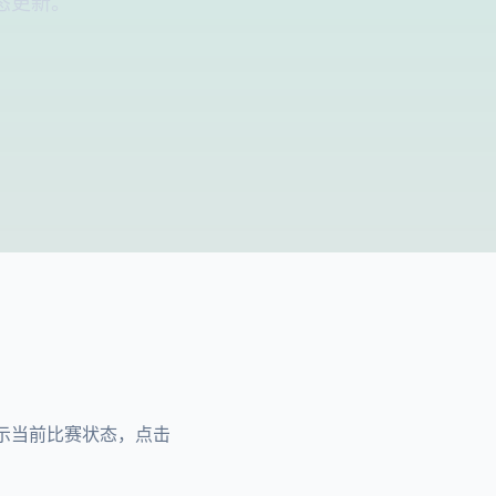
态更新。
示当前比赛状态，点击