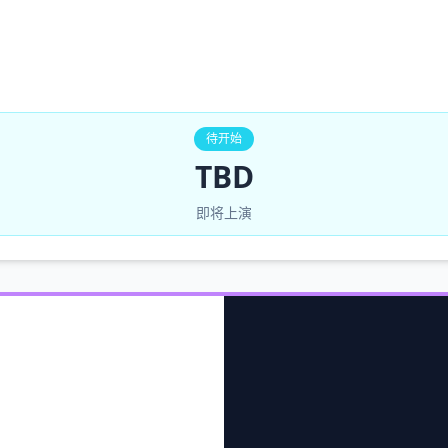
待开始
TBD
即将上演