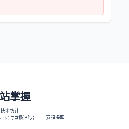
一站掌握
到技术统计，
、实时直播追踪；二、赛程提醒