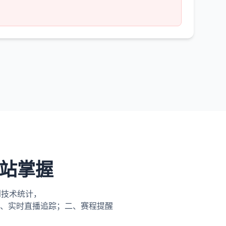
一站掌握
到技术统计，
、实时直播追踪；二、赛程提醒