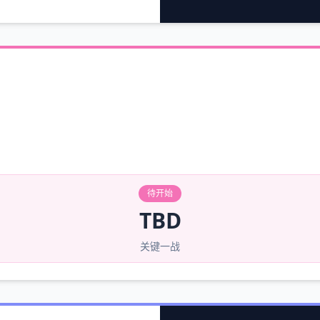
待开始
TBD
关键一战