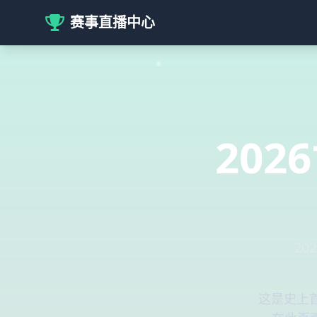
赛事直播中心
20
20
这是史上