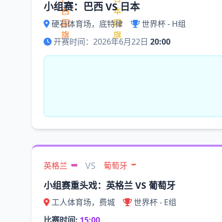
小组赛：巴西 VS 日本
硬石体育场，底特律
世界杯 - H组
开赛时间：2026年6月22日
20:00
VS
英格兰
葡萄牙
小组赛重头戏：英格兰 VS 葡萄牙
工人体育场，费城
世界杯 - E组
比赛时间:
15:00