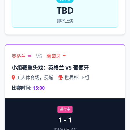
TBD
即将上演
VS
英格兰
葡萄牙
小组赛重头戏：英格兰 VS 葡萄牙
工人体育场，费城
世界杯 - E组
比赛时间:
15:00
进行中
1 - 1
中场休息 45'