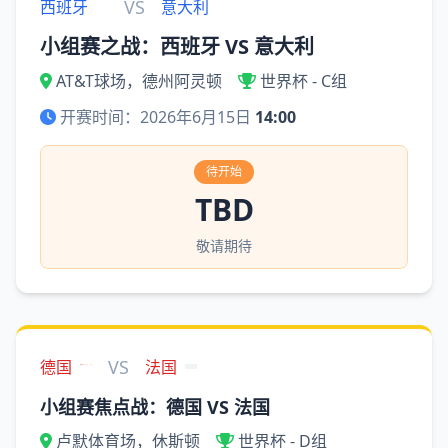
VS
西班牙
意大利
小组赛之战：西班牙 VS 意大利
AT&T球场，德州阿灵顿
世界杯 - C组
开赛时间：2026年6月15日
14:00
待开始
TBD
敬请期待
VS
德国
法国
小组赛焦点战：德国 VS 法国
卢默体育场，休斯顿
世界杯 - D组