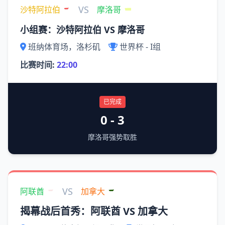
VS
沙特阿拉伯
摩洛哥
小组赛：沙特阿拉伯 VS 摩洛哥
班纳体育场，洛杉矶
世界杯 - I组
比赛时间:
22:00
已完成
0 - 3
摩洛哥强势取胜
VS
阿联酋
加拿大
揭幕战后首秀：阿联酋 VS 加拿大