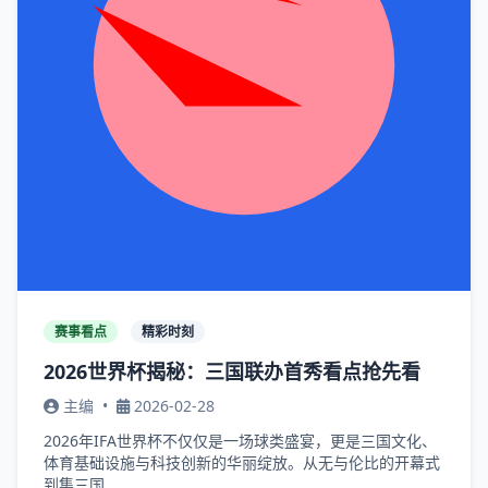
赛事看点
精彩时刻
2026世界杯揭秘：三国联办首秀看点抢先看
主编
•
2026-02-28
2026年IFA世界杯不仅仅是一场球类盛宴，更是三国文化、
体育基础设施与科技创新的华丽绽放。从无与伦比的开幕式
到集三国...