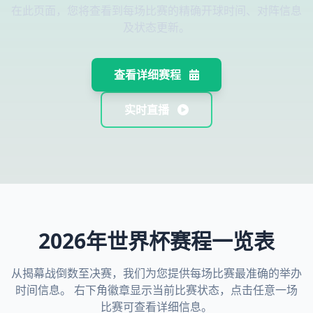
在此页面，您将查看到每场比赛的精确开球时间、对阵信息
及状态更新。
查看详细赛程
实时直播
2026年世界杯赛程一览表
从揭幕战倒数至决赛，我们为您提供每场比赛最准确的举办
时间信息。 右下角徽章显示当前比赛状态，点击任意一场
比赛可查看详细信息。