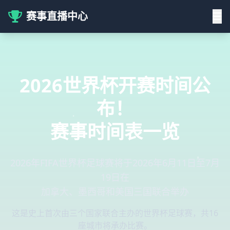
赛事直播中心
2026世界杯开赛时间公
布！
赛事时间表一览
2026年FIFA世界杯足球赛将于2026年6月11日至7月
19日在
加拿大、墨西哥和美国三国联合举办
这是史上首次由三个国家联合主办的世界杯足球赛，共16
座城市将承办比赛。