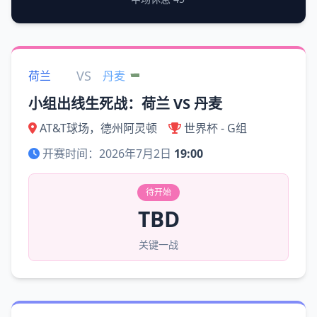
VS
荷兰
丹麦
小组出线生死战：荷兰 VS 丹麦
AT&T球场，德州阿灵顿
世界杯 - G组
开赛时间：2026年7月2日
19:00
待开始
TBD
关键一战