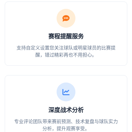
赛程提醒服务
支持自定义设置您关注球队或明星球员的比赛提
醒，错过精彩再也不用担心。
深度战术分析
专业评论团队带来赛前预测、技术复盘与球队实力
分析，提升观赛享受。