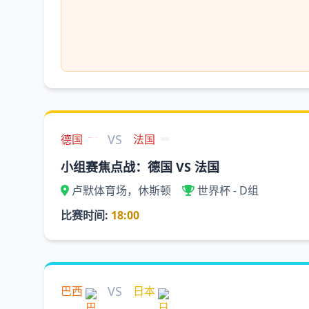
VS
德国
法国
小组赛焦点战：德国 VS 法国
卢默体育场，休斯顿
世界杯 - D组
比赛时间:
18:00
VS
巴西
日本