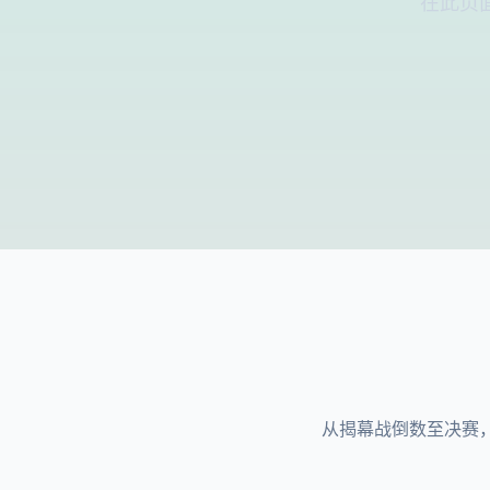
在此页
从揭幕战倒数至决赛