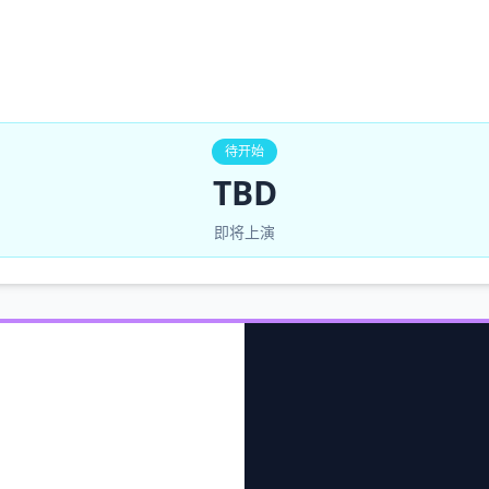
待开始
TBD
即将上演