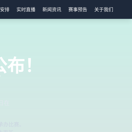
安排
实时直播
新闻资讯
赛事预告
关于我们
公布！
9日在
承办比赛。