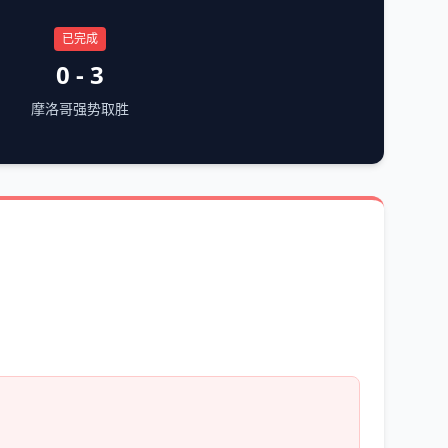
已完成
0 - 3
摩洛哥强势取胜