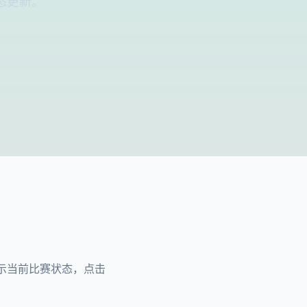
态更新。
示当前比赛状态，点击