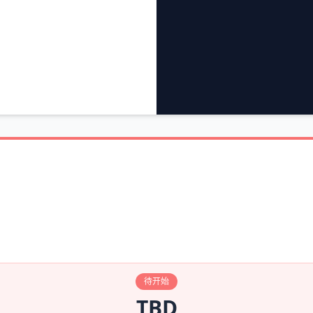
待开始
TBD