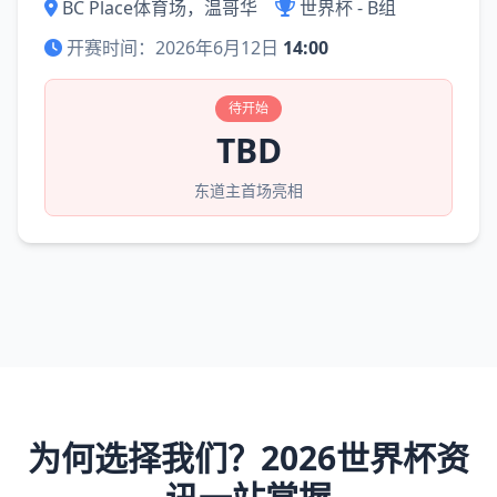
BC Place体育场，温哥华
世界杯 - B组
开赛时间：2026年6月12日
14:00
待开始
TBD
东道主首场亮相
为何选择我们？2026世界杯资