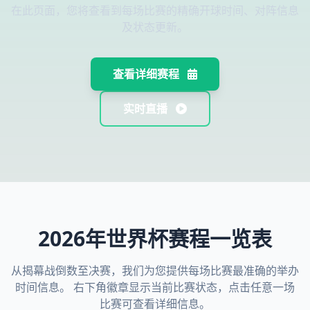
在此页面，您将查看到每场比赛的精确开球时间、对阵信息
及状态更新。
查看详细赛程
实时直播
2026年世界杯赛程一览表
从揭幕战倒数至决赛，我们为您提供每场比赛最准确的举办
时间信息。 右下角徽章显示当前比赛状态，点击任意一场
比赛可查看详细信息。