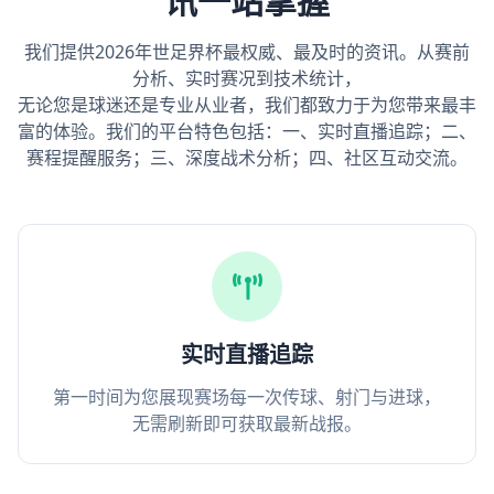
讯一站掌握
我们提供2026年世足界杯最权威、最及时的资讯。从赛前
分析、实时赛况到技术统计，
无论您是球迷还是专业从业者，我们都致力于为您带来最丰
富的体验。我们的平台特色包括：一、实时直播追踪；二、
赛程提醒服务；三、深度战术分析；四、社区互动交流。
实时直播追踪
第一时间为您展现赛场每一次传球、射门与进球，
无需刷新即可获取最新战报。