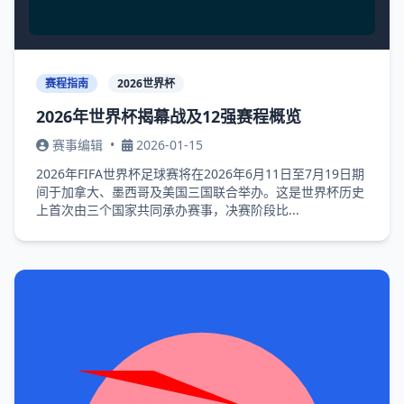
赛程指南
2026世界杯
2026年世界杯揭幕战及12强赛程概览
赛事编辑
•
2026-01-15
2026年FIFA世界杯足球赛将在2026年6月11日至7月19日期
间于加拿大、墨西哥及美国三国联合举办。这是世界杯历史
上首次由三个国家共同承办赛事，决赛阶段比...