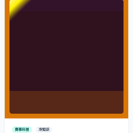
赛事科普
冷知识