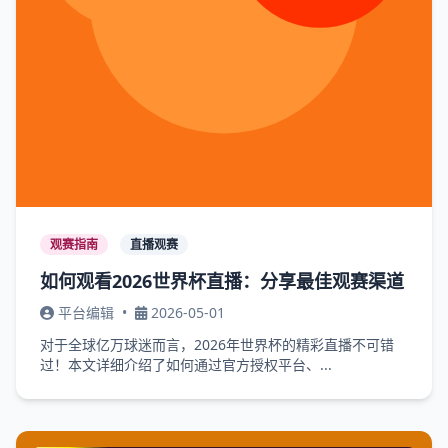
观赛指南
直播观赛
如何观看2026世界杯直播：分享最佳观赛渠道
平台编辑
•
2026-05-01
对于全球亿万球迷而言，2026年世界杯的精彩直播不可错
过！本文详细介绍了如何通过官方授权平台、...