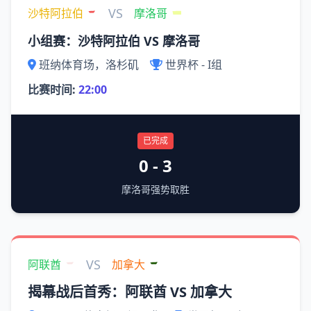
VS
沙特阿拉伯
摩洛哥
小组赛：沙特阿拉伯 VS 摩洛哥
班纳体育场，洛杉矶
世界杯 - I组
比赛时间:
22:00
已完成
0 - 3
摩洛哥强势取胜
VS
阿联酋
加拿大
揭幕战后首秀：阿联酋 VS 加拿大