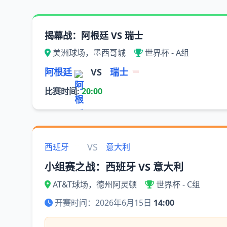
揭幕战：阿根廷 VS 瑞士
美洲球场，墨西哥城
世界杯 - A组
阿根廷
VS
瑞士
比赛时间:
20:00
VS
西班牙
意大利
小组赛之战：西班牙 VS 意大利
AT&T球场，德州阿灵顿
世界杯 - C组
开赛时间：2026年6月15日
14:00