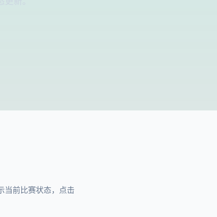
态更新。
示当前比赛状态，点击