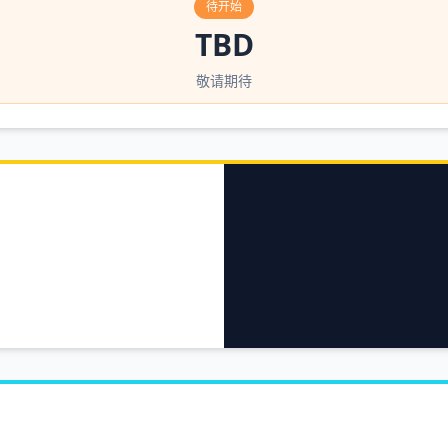
待开始
TBD
敬请期待