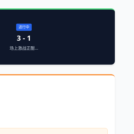
进行中
3 - 1
场上激战正酣...