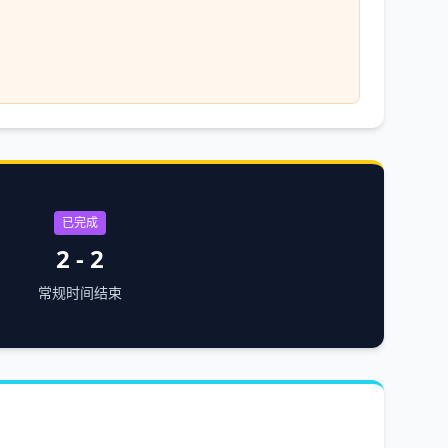
已完成
2 - 2
常规时间结束