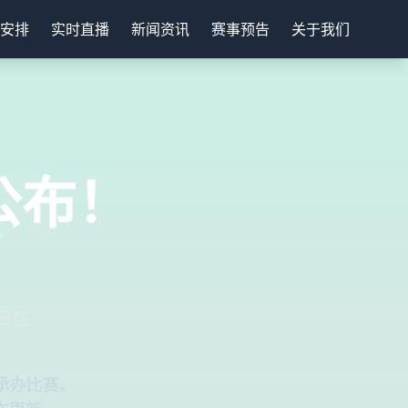
安排
实时直播
新闻资讯
赛事预告
关于我们
公布！
9日在
承办比赛。