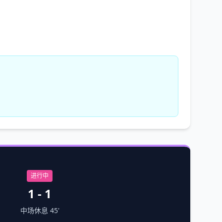
进行中
1 - 1
中场休息 45'