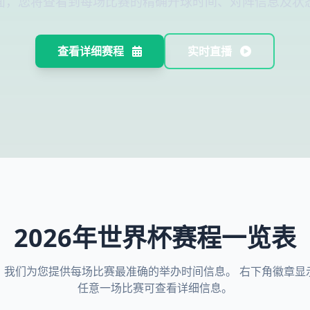
面，您将查看到每场比赛的精确开球时间、对阵信息及状
查看详细赛程
实时直播
2026年世界杯赛程一览表
，我们为您提供每场比赛最准确的举办时间信息。 右下角徽章显
任意一场比赛可查看详细信息。