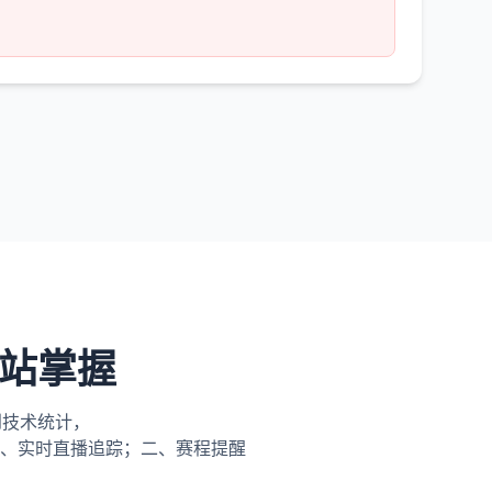
一站掌握
到技术统计，
、实时直播追踪；二、赛程提醒