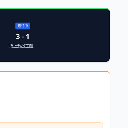
进行中
3 - 1
场上激战正酣...