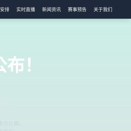
安排
实时直播
新闻资讯
赛事预告
关于我们
公布！
9日在
承办比赛。