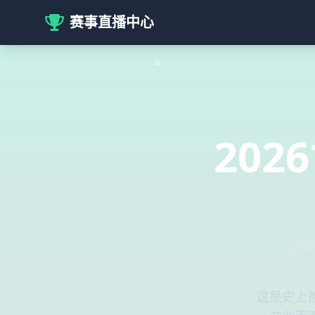
赛事直播中心
20
20
这是史上