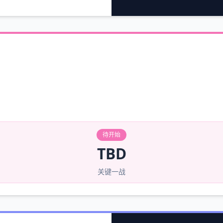
待开始
TBD
关键一战