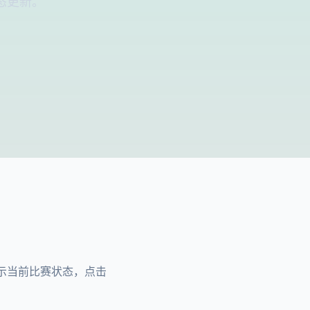
态更新。
示当前比赛状态，点击