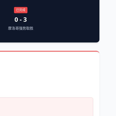
已完成
0 - 3
摩洛哥强势取胜