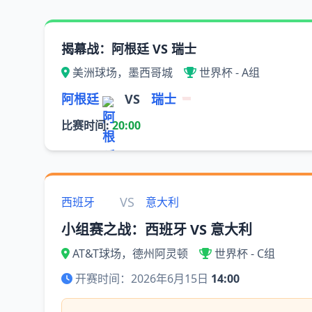
揭幕战：阿根廷 VS 瑞士
美洲球场，墨西哥城
世界杯 - A组
阿根廷
VS
瑞士
比赛时间:
20:00
VS
西班牙
意大利
小组赛之战：西班牙 VS 意大利
AT&T球场，德州阿灵顿
世界杯 - C组
开赛时间：2026年6月15日
14:00