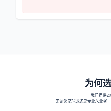
为何选
我们提供2
无论您是球迷还是专业从业者，