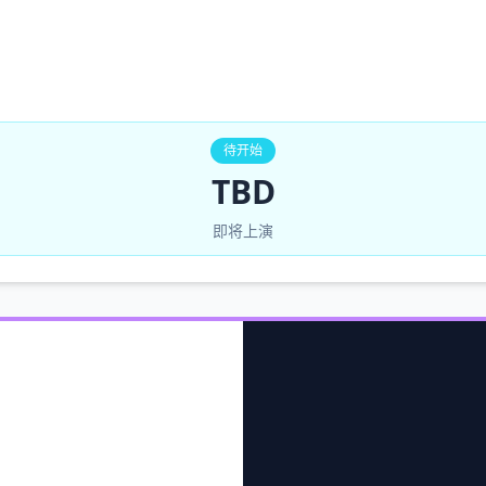
待开始
TBD
即将上演