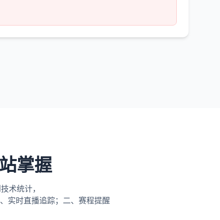
一站掌握
到技术统计，
、实时直播追踪；二、赛程提醒