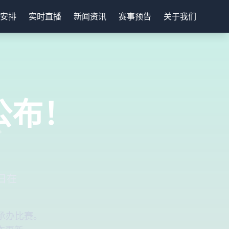
安排
实时直播
新闻资讯
赛事预告
关于我们
公布！
9日在
承办比赛。