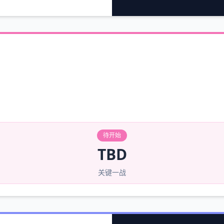
待开始
TBD
关键一战