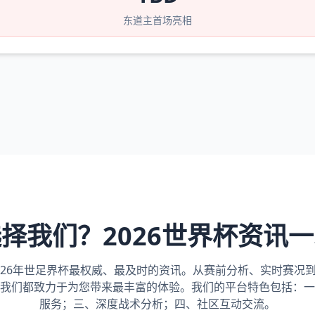
东道主首场亮相
择我们？2026世界杯资讯
026年世足界杯最权威、最及时的资讯。从赛前分析、实时赛况
我们都致力于为您带来最丰富的体验。我们的平台特色包括：一
服务；三、深度战术分析；四、社区互动交流。