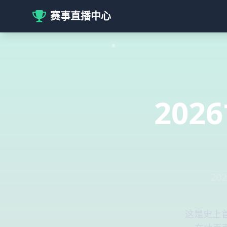
赛事直播中心
20
20
这是史上